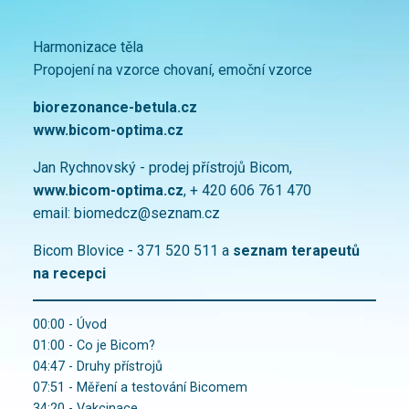
Harmonizace těla
Propojení na vzorce chovaní, emoční vzorce
biorezonance-betula.cz
www.bicom-optima.cz
Jan Rychnovský - prodej přístrojů Bicom,
www.bicom-optima.cz
, + 420 606 761 470
email:
biomedcz@seznam.cz
Bicom Blovice - 371 520 511 a
seznam terapeutů
na recepci
00:00 - Úvod
01:00 - Co je Bicom?
04:47 - Druhy přístrojů
07:51 - Měření a testování Bicomem
34:20 - Vakcinace