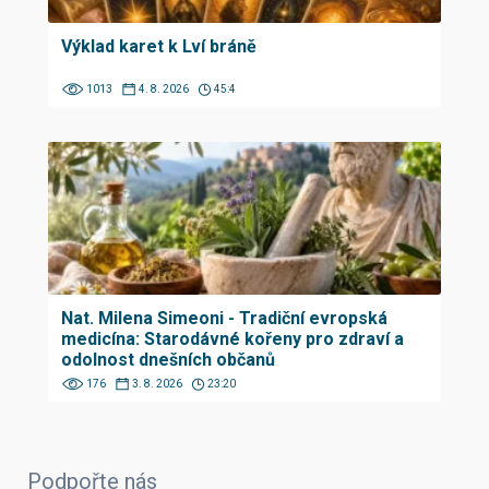
Výklad karet k Lví bráně
1013
4. 8. 2026
45:4
Nat. Milena Simeoni - Tradiční evropská
medicína: Starodávné kořeny pro zdraví a
odolnost dnešních občanů
176
3. 8. 2026
23:20
Podpořte nás