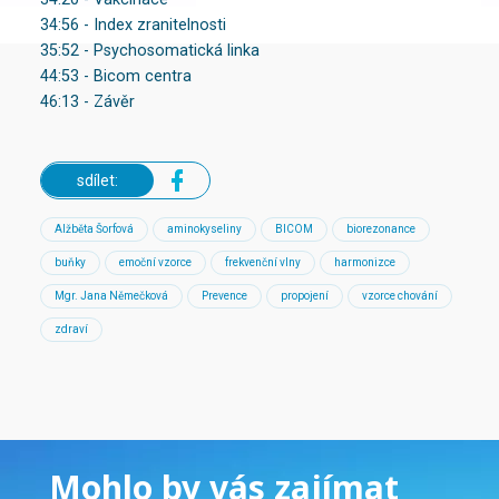
34:56 - Index zranitelnosti
35:52 - Psychosomatická linka
44:53 - Bicom centra
46:13 - Závěr
sdílet:
Alžběta Šorfová
aminokyseliny
BICOM
biorezonance
buňky
emoční vzorce
frekvenční vlny
harmonizce
Mgr. Jana Němečková
Prevence
propojení
vzorce chování
zdraví
Mohlo by vás zajímat