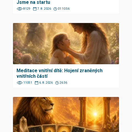
Jsme na startu
8129
7. 8. 2026
01:10:56
Meditace vnitřní dítě: Hojení zraněných
vnitřních částí
11051
6. 8. 2026
26:36