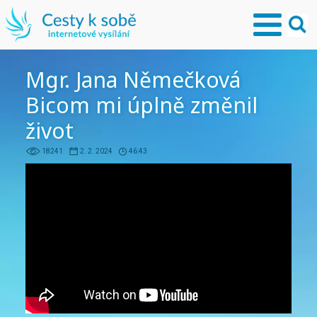
Mgr. Jana Němečková
Bicom mi úplně změnil
život
18241
2. 2. 2024
46:43