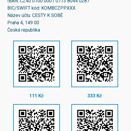
IBAN:
CZ40 0100 0001 0773 8044 0287
BIC/SWIFT kód:
KOMBCZPPXXX
Název účtu: CESTY K SOBĚ
Praha 4, 149 00
Česká republika
111 Kč
333 Kč