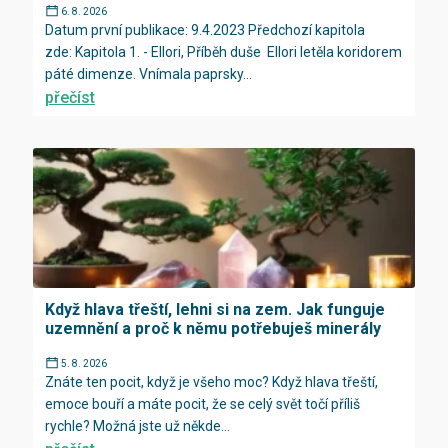
6. 8. 2026
Datum první publikace: 9.4.2023 Předchozí kapitola
zde: Kapitola 1. - Ellori, Příběh duše Ellori letěla koridorem
páté dimenze. Vnímala paprsky...
přečíst
Když hlava třeští, lehni si na zem. Jak funguje
uzemnění a proč k němu potřebuješ minerály
5. 8. 2026
Znáte ten pocit, když je všeho moc? Když hlava třeští,
emoce bouří a máte pocit, že se celý svět točí příliš
rychle? Možná jste už někde...