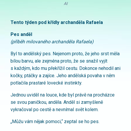
AI
Tento týden pod křídly archanděla Rafaela
Pes anděl
(příběh milovaného archanděla Rafaela)
Byl to andělský pes. Nejenom proto, že jeho srst měla
bílou barvu, ale zejména proto, že se snažil vyjít
s každým, kdo mu překřížil cestu. Dokonce nehodil ani
kočky, ptáčky a zajíce. Jeho andělská povaha v něm
potlačila prastaré lovecké instinkty.
Jednou uviděl na louce, kde byl právě na procházce
se svou paničkou, anděla. Anděl si zamyšleně
vykračoval po cestě a nevnímal svět kolem.
„Můžu vám nějak pomoci,“ zeptal se ho pes.