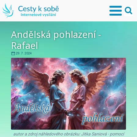
Andělská pohlazení -
Rafael
29. 7. 2024
autor a zdroj náhledového obrázku: Jitka Saniová - pomocí