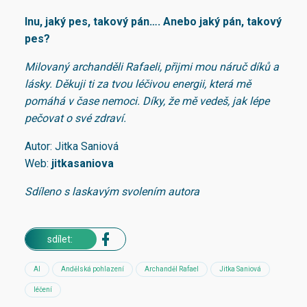
Inu, jaký pes, takový pán…. Anebo jaký pán, takový
pes?
Milovaný archanděli Rafaeli, přijmi mou náruč díků a
lásky. Děkuji ti za tvou léčivou energii, která mě
pomáhá v čase nemoci. Díky, že mě vedeš, jak lépe
pečovat o své zdraví.
Autor: Jitka Saniová
Web:
jitkasaniova
Sdíleno s laskavým svolením autora
sdílet:
AI
Andělská pohlazení
Archanděl Rafael
Jitka Saniová
léčení