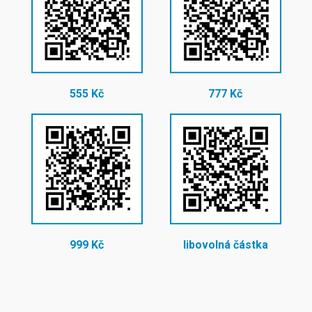
555 Kč
777 Kč
999 Kč
libovolná částka