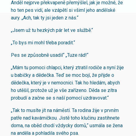
Anděl nejprve překvapeně přemýšlel, jak je možné, že
ho ten pes vidí, ale vzápětí si všiml jeho andělské
aury. „Ach, tak ty jsi jeden z nás.“
„Jsem už tu hezkých pár let ve službě.“
„To bys mi mohl třeba poradit.“
Pes se způsobně usadil“ „Tuze rád!“
„Mám tu pomoci chlapci, který ztratil rodiče a nyní žije
u babičky a dědečka. Teď se moc bojí, že přijde o
dědečka, který je v nemocnici. Tak ho hledám, abych
ho utěšil, protože už je vše zařízeno. Děda se zítra
probudí a začne se s naší pomocí uzdravovat.“
„Tak to musíte jít na náměstí. Ta rodina žije v prvním
patře nad kavárničkou. Jistě toho klučinu zastihnete
doma, na oběd chodí vždycky domů,“ usmála se žena
na anděla a pohladila svého psa.