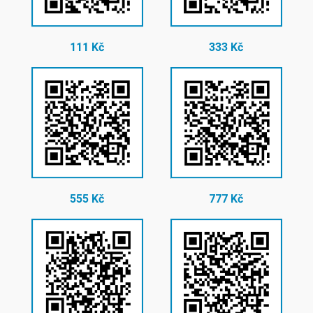
111 Kč
333 Kč
555 Kč
777 Kč