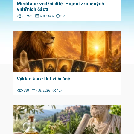
Meditace vnitřní dítě: Hojení zraněných
vnitřních částí
10978
6. 8. 2026
26:36
Výklad karet k Lví bráně
838
4. 8. 2026
45:4