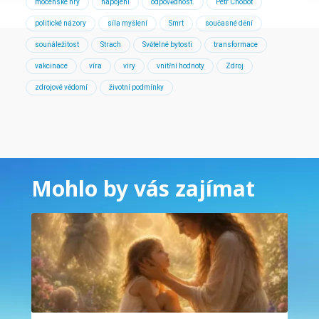
mocenské hry
napojení
odpovědnost.
Petr Chobot
politické názory
síla myšlení
Smrt
současné dění
sounáležitost
Strach
Světelné bytosti
transformace
vakcinace
víra
viry
vnitřní hodnoty
Zdroj
zdrojové vědomí
životní podmínky
Mohlo by vás zajímat