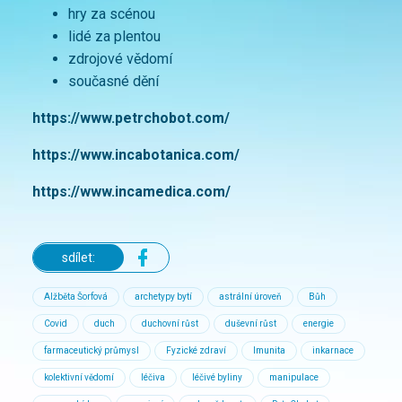
hry za scénou
lidé za plentou
zdrojové vědomí
současné dění
https://www.petrchobot.com/
https://www.incabotanica.com/
https://www.incamedica.com/
sdílet:
Alžběta Šorfová
archetypy bytí
astrální úroveň
Bůh
Covid
duch
duchovní růst
duševní růst
energie
farmaceutický průmysl
Fyzické zdraví
Imunita
inkarnace
kolektivní vědomí
léčiva
léčivé byliny
manipulace