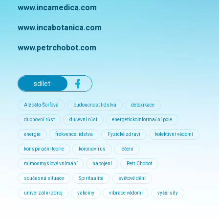
www.incamedica.com
www.incabotanica.com
www.petrchobot.com
sdílet:
Alžběta Šorfová
budoucnost lidstva
detoxikace
duchovní růst
duševní růst
energetickoinformační pole
energie
frekvence lidstva
Fyzické zdraví
kolektivní vědomí
konspirační teorie
koronavirus
léčení
mimosmyslové vnímání
napojení
Petr Chobot
současná situace
Spiritualita
světové dění
univerzální zdroj
vakcíny
vibrace vědomí
vyšší síly