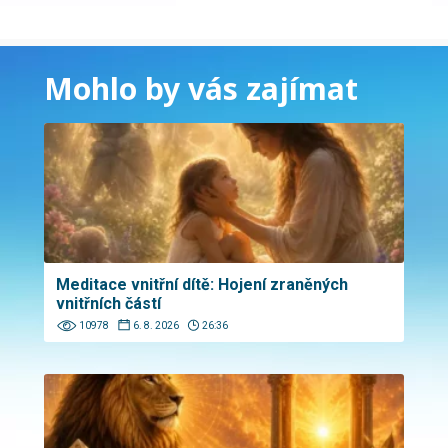
Mohlo by vás zajímat
Meditace vnitřní dítě: Hojení zraněných
vnitřních částí
10978
6. 8. 2026
26:36