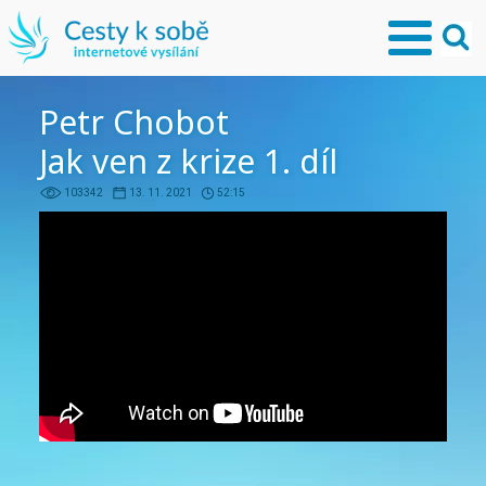
Petr Chobot
Jak ven z krize 1. díl
103342
13. 11. 2021
52:15