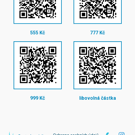
555 Kč
777 Kč
999 Kč
libovolná částka