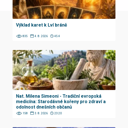
Výklad karet k Lví bráně
835
4. 8. 2026
45:4
Nat. Milena Simeoni - Tradiční evropská
medicína: Starodávné kořeny pro zdraví a
odolnost dnešních občanů
158
3. 8. 2026
23:20