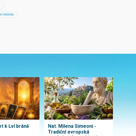
y
í intimity
t k Lví bráně
Nat. Milena Simeoni -
Tradiční evropská