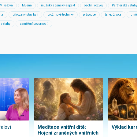
 Mikešová
Muena
mužský a ženský aspekt
osobní rozvoj
Partnerské vztah
ita
přirozený stav bytí
prožitkové techniky
průvodce
tanec života
uměn
vztahy
zaměření pozornosti
falovi
Meditace vnitřní dítě:
Výklad kare
Hojení zraněných vnitřních