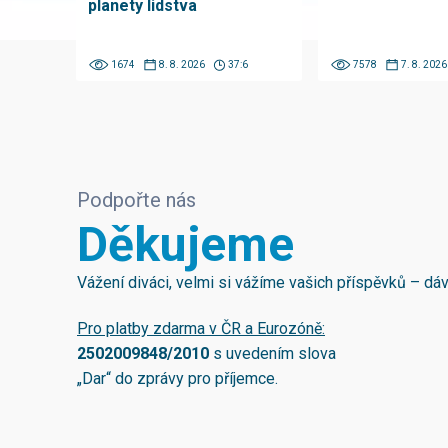
planety lidstva
1674
8. 8. 2026
37:6
7578
7. 8. 2026
Podpořte nás
Děkujeme
Vážení diváci, velmi si vážíme vašich příspěvků – d
Pro platby zdarma v ČR a Eurozóně:
2502009848/2010
s uvedením slova
„Dar“ do zprávy pro příjemce.