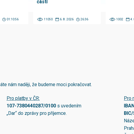
částí
01:10:56
11050
6. 8. 2026
26:36
1002
4.
áváte nám naději, že budeme moci pokračovat.
Pro platby v ČR:
Pro 
107-7380440287/0100
s uvedením
IBA
„Dar“ do zprávy pro příjemce.
BIC
Náze
Prah