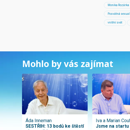
Monika Rozárka
Posvátná sexual
vnitřní svět
Mohlo by vás zajímat
Áda Inneman
Iva a Marian Cou
SESTŘIH: 13 bodů ke štěstí
Jsme na startu