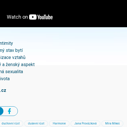
ntimity
ný stav bytí
izace vztahů
 a ženský aspekt
ná sexualita
ivota
.cz
duchovní růst
duševní růst
Harmonie
Jana Provázková
Míra Mikeš