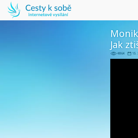
Monik
Jak zt
4864
15. 