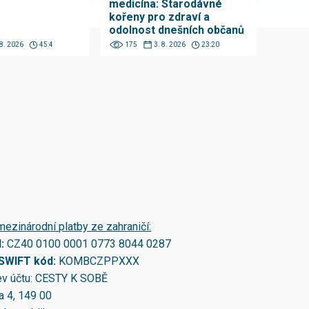
medicína: Starodávné
kořeny pro zdraví a
odolnost dnešních občanů
 8. 2026
45:4
175
3. 8. 2026
23:20
mezinárodní platby ze zahraničí:
N:
CZ40 0100 0001 0773 8044 0287
/SWIFT kód:
KOMBCZPPXXX
v účtu: CESTY K SOBĚ
a 4, 149 00