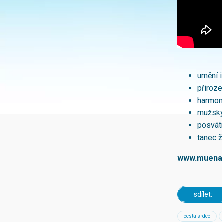
umění i
přiroze
harmon
mužský
posvát
tanec ž
www.muena
sdílet:
cesta srdce