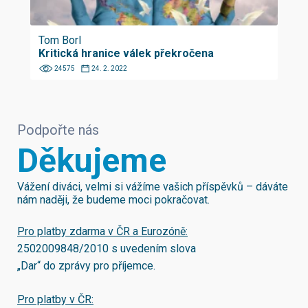
Tom Borl
Kritická hranice válek překročena
24575
24. 2. 2022
Podpořte nás
Děkujeme
Vážení diváci, velmi si vážíme vašich příspěvků – dáváte
nám naději, že budeme moci pokračovat.
Pro platby zdarma v ČR a Eurozóně:
2502009848/2010
s uvedením slova
„Dar“ do zprávy pro příjemce.
Pro platby v ČR: