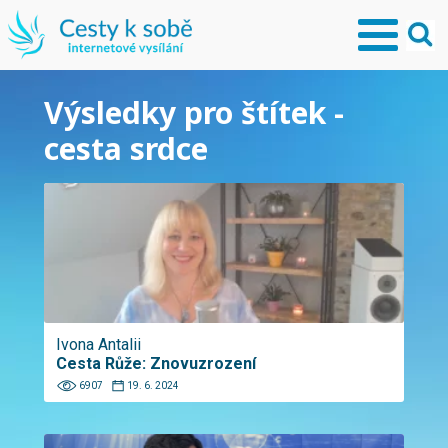
Výsledky pro štítek -
cesta srdce
Ivona Antalii
Cesta Růže: Znovuzrození
6907
19. 6. 2024