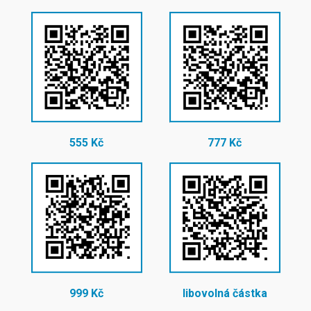
555 Kč
777 Kč
999 Kč
libovolná částka