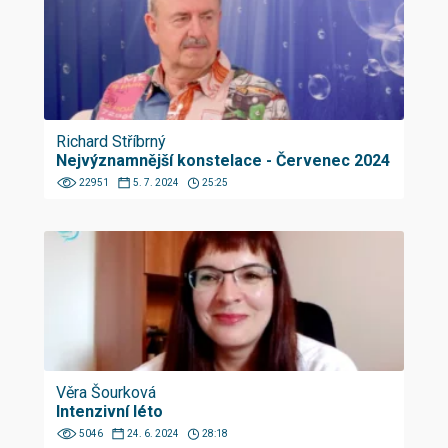
Richard Stříbrný
Nejvýznamnější konstelace - Červenec 2024
22951
5. 7. 2024
25:25
Věra Šourková
Intenzivní léto
5046
24. 6. 2024
28:18