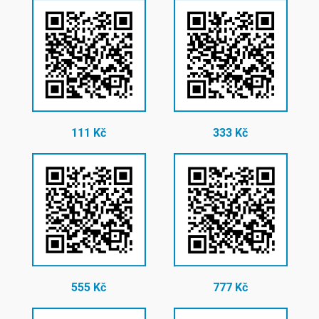
111 Kč
333 Kč
555 Kč
777 Kč