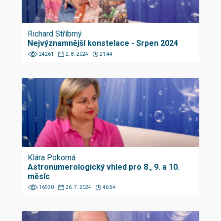
Richard Stříbrný
Nejvýznamnější konstelace - Srpen 2024
24261
2. 8. 2024
21:44
Klára Pokorná
Astronumerologický vhled pro 8., 9. a 10.
měsíc
16930
26. 7. 2024
46:54