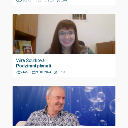
30716
25. 10. 2024
26:9
Věra Šourková
Podzimní plynutí
4459
9. 10. 2024
30:33