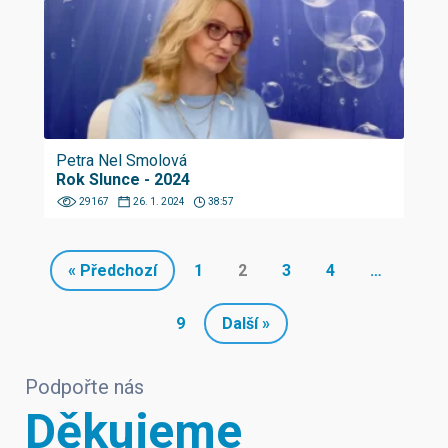
Petra Nel Smolová
Rok Slunce - 2024
29167
26. 1. 2024
38:57
« Předchozí
1
2
3
4
…
9
Další »
Podpořte nás
Děkujeme