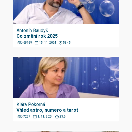
Antonín Baudyš
Co změní rok 2025
68789
15. 11. 2024
59:45
Klára Pokorná
Vhled astro, numero a tarot
7287
1. 11. 2024
23:6