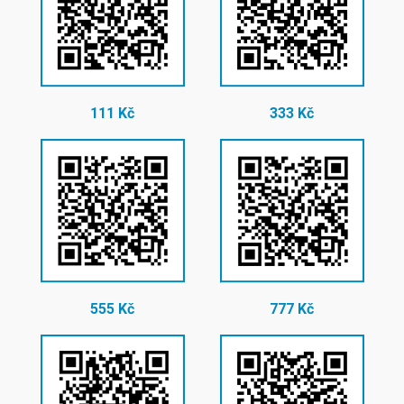
111 Kč
333 Kč
555 Kč
777 Kč