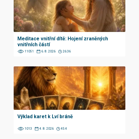
Meditace vnitřní dítě: Hojení zraněných
vnitřních částí
11051
6. 8. 2026
26:36
Výklad karet k Lví bráně
1013
4. 8. 2026
45:4