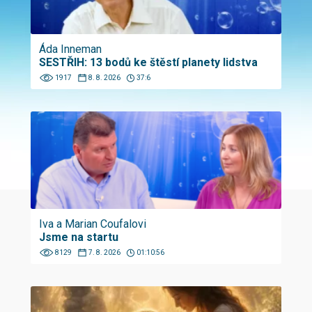
Áda Inneman
SESTŘIH: 13 bodů ke štěstí planety lidstva
1917
8. 8. 2026
37:6
Iva a Marian Coufalovi
Jsme na startu
8129
7. 8. 2026
01:10:56