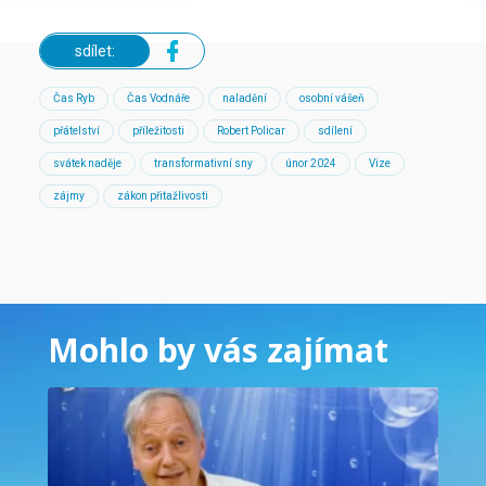
sdílet:
Čas Ryb
Čas Vodnáře
naladění
osobní vášeň
přátelství
příležitosti
Robert Policar
sdílení
svátek naděje
transformativní sny
únor 2024
Vize
zájmy
zákon přitažlivosti
Mohlo by vás zajímat