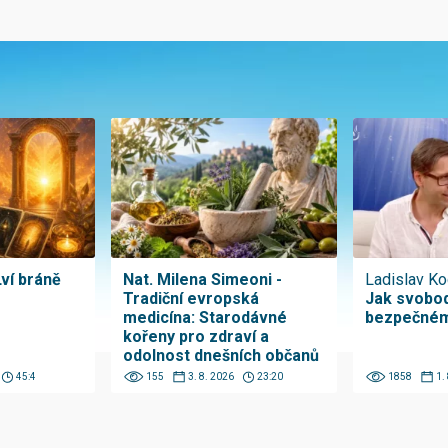
Lví bráně
Nat. Milena Simeoni -
Ladislav Ko
Tradiční evropská
Jak svobod
medicína: Starodávné
bezpečném
kořeny pro zdraví a
odolnost dnešních občanů
45:4
155
3. 8. 2026
23:20
1858
1.