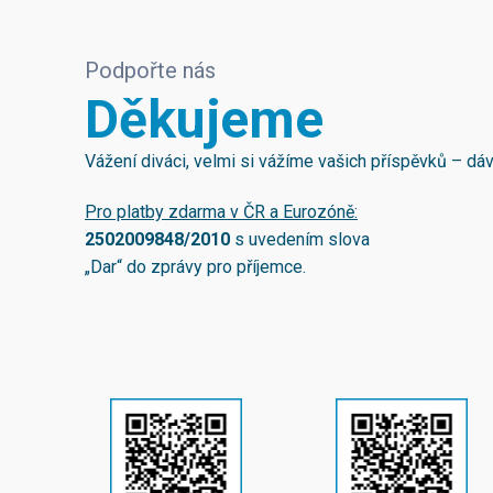
Podpořte nás
Děkujeme
Vážení diváci, velmi si vážíme vašich příspěvků – d
Pro platby zdarma v ČR a Eurozóně:
2502009848/2010
s uvedením slova
„Dar“ do zprávy pro příjemce.