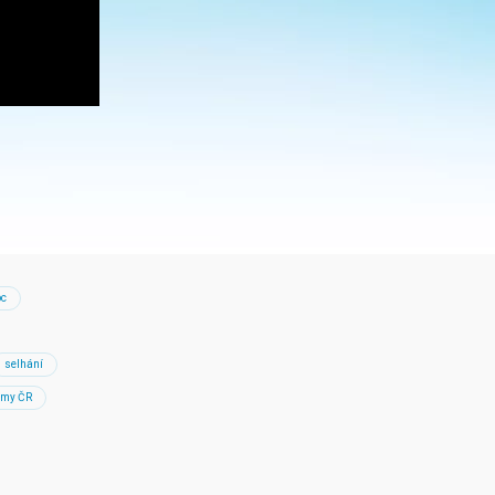
c
selhání
jmy ČR