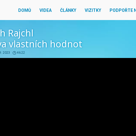
DOMŮ
VIDEA
ČLÁNKY
VIZITKY
PODPOŘTE 
ch Rajchl
a vlastních hodnot
9. 2023
46:22