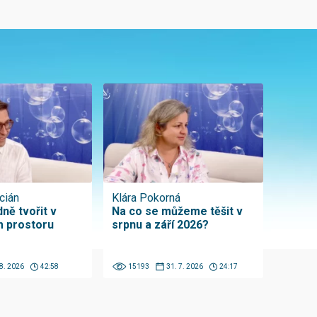
cián
Klára Pokorná
ně tvořit v
Na co se můžeme těšit v
 prostoru
srpnu a září 2026?
 8. 2026
42:58
15193
31. 7. 2026
24:17