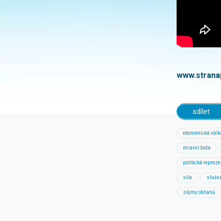
www.strana
sdílet:
ekonomická válk
mravní bída
politická reprez
síla
slušn
zájmy občanů