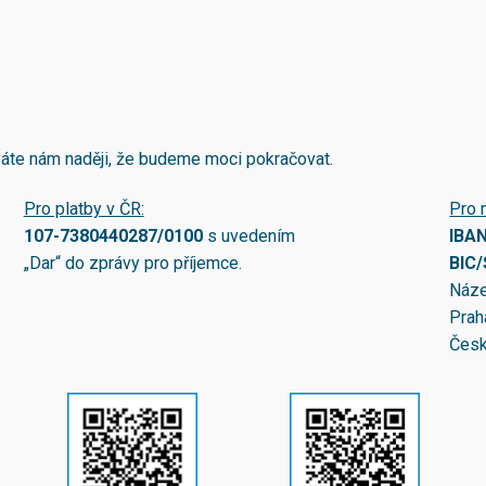
áváte nám naději, že budeme moci pokračovat.
Pro platby v ČR:
Pro 
107-7380440287/0100
s uvedením
IBA
„Dar“ do zprávy pro příjemce.
BIC
Náze
Prah
Česk