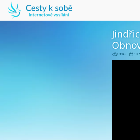
Jindři
Obnov
9849
13. 