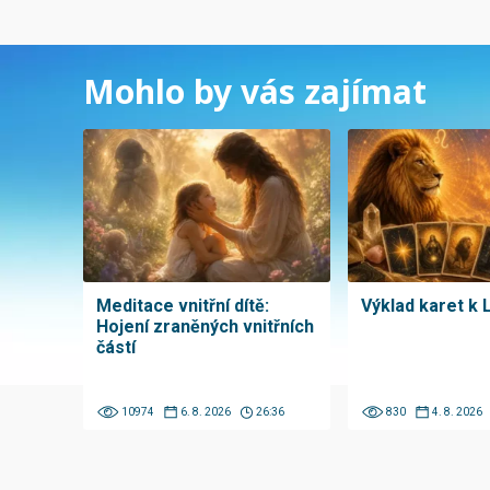
Mohlo by vás zajímat
Meditace vnitřní dítě:
Výklad karet k 
Hojení zraněných vnitřních
částí
10974
6. 8. 2026
26:36
830
4. 8. 2026