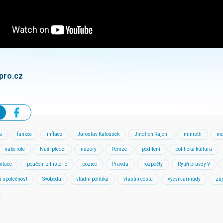
pro.cz
a
funkce
inflace
Jaroslav Kalousek
Jindřich Rajchl
ministři
mo
naše role
Naši předci
názory
Peníze
podílení
politická kultura
entace
poučení z historie
pozice
Pravda
rozpočty
Rytíři pravdy V
á společnost
Svoboda
vládní politika
vlastní cesta
výcvik armády
zá