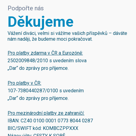
Podpořte nás
Děkujeme
Vážení diváci, velmi si vážíme vašich příspěvků – dáváte
nám naději, že budeme moci pokračovat.
Pro platby zdarma v ČR a Eurozóně:
2502009848/2010
s uvedením slova
„Dar“ do zprávy pro příjemce.
Pro platby v ČR:
107-7380440287/0100
s uvedením
„Dar“ do zprávy pro příjemce.
Pro mezinárodní platby ze zahraničí:
IBAN:
CZ40 0100 0001 0773 8044 0287
BIC/SWIFT kód:
KOMBCZPPXXX
Název účtu: CESTY K SOBĚ