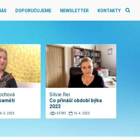
NÁS
DOPORUČUJEME
NEWSLETTER
KONTAKTY
lochová
Silvie Rei
paměti
Co přináší období býka
2023
6. 5. 2023
53783
16. 4. 2023