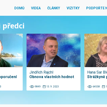
DOMŮ
VIDEA
ČLÁNKY
VIZITKY
PODPOŘTE 
i předci
Jindřich Rajchl
Hana Sar B
oporučení
Obnova vlastních hodnot
Strážkyně 
3
9849
13. 9. 2023
64558
1