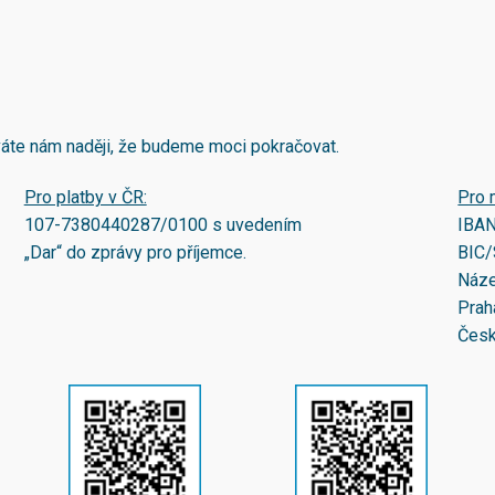
áváte nám naději, že budeme moci pokračovat.
Pro platby v ČR:
Pro 
107-7380440287/0100
s uvedením
IBA
„Dar“ do zprávy pro příjemce.
BIC/
Náze
Prah
Česk