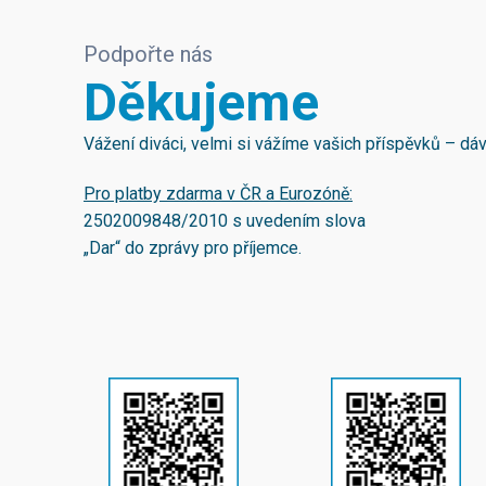
Podpořte nás
Děkujeme
Vážení diváci, velmi si vážíme vašich příspěvků – d
Pro platby zdarma v ČR a Eurozóně:
2502009848/2010
s uvedením slova
„Dar“ do zprávy pro příjemce.