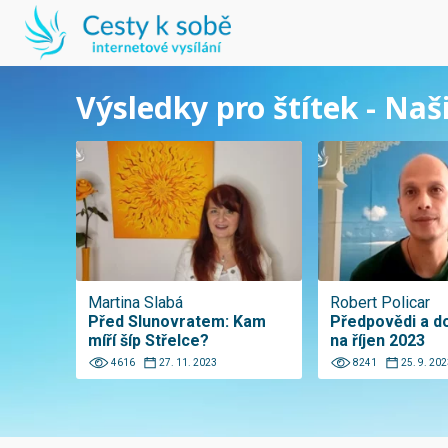
Výsledky pro štítek - Naš
Martina Slabá
Robert Policar
Před Slunovratem: Kam
Předpovědi a d
míří šíp Střelce?
na říjen 2023
4616
27. 11. 2023
8241
25. 9. 202