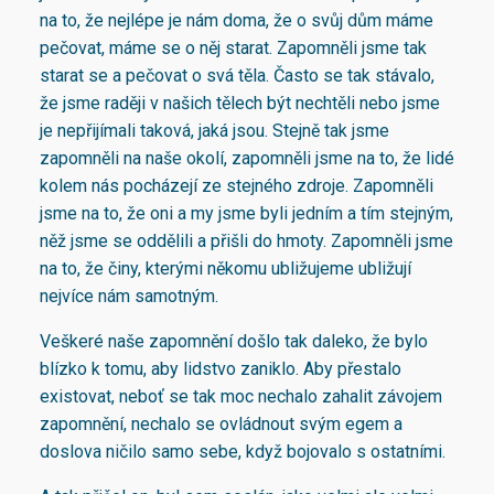
na to, že nejlépe je nám doma, že o svůj dům máme
pečovat, máme se o něj starat. Zapomněli jsme tak
starat se a pečovat o svá těla. Často se tak stávalo,
že jsme raději v našich tělech být nechtěli nebo jsme
je nepřijímali taková, jaká jsou. Stejně tak jsme
zapomněli na naše okolí, zapomněli jsme na to, že lidé
kolem nás pocházejí ze stejného zdroje. Zapomněli
jsme na to, že oni a my jsme byli jedním a tím stejným,
něž jsme se oddělili a přišli do hmoty. Zapomněli jsme
na to, že činy, kterými někomu ubližujeme ubližují
nejvíce nám samotným.
Veškeré naše zapomnění došlo tak daleko, že bylo
blízko k tomu, aby lidstvo zaniklo. Aby přestalo
existovat, neboť se tak moc nechalo zahalit závojem
zapomnění, nechalo se ovládnout svým egem a
doslova ničilo samo sebe, když bojovalo s ostatními.