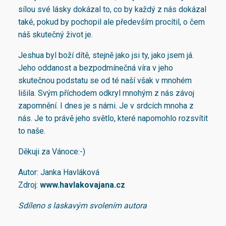
sílou své lásky dokázal to, co by každý z nás dokázal
také, pokud by pochopil ale především procítil, o čem
náš skutečný život je.
Jeshua byl boží dítě, stejně jako jsi ty, jako jsem já.
Jeho oddanost a bezpodmínečná víra v jeho
skutečnou podstatu se od té naší však v mnohém
lišila. Svým příchodem odkryl mnohým z nás závoj
zapomnění. I dnes je s námi. Je v srdcích mnoha z
nás. Je to právě jeho světlo, které napomohlo rozsvítit
to naše.
Děkuji za Vánoce:-)
Autor: Janka Havláková
Zdroj:
www.havlakovajana.cz
Sdíleno s laskavým svolením autora