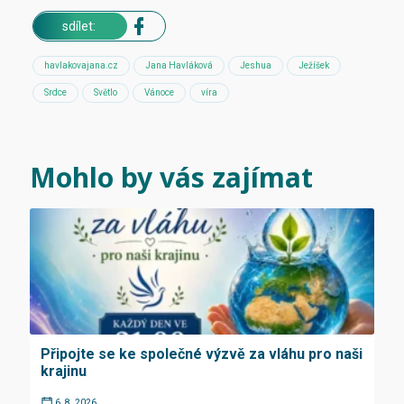
sdílet:
havlakovajana.cz
Jana Havláková
Jeshua
Ježíšek
Srdce
Světlo
Vánoce
víra
Mohlo by vás zajímat
Připojte se ke společné výzvě za vláhu pro naši
krajinu
6. 8. 2026