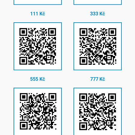
111 Kč
333 Kč
555 Kč
777 Kč