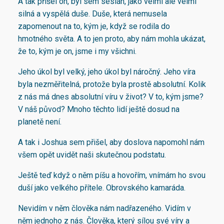
A tak přišel on, byl sem seslán, jako velmi ale velmi
silná a vyspělá duše. Duše, která nemusela
zapomenout na to, kým je, když se rodila do
hmotného světa. A to jen proto, aby nám mohla ukázat,
že to, kým je on, jsme i my všichni.
Jeho úkol byl velký, jeho úkol byl náročný. Jeho víra
byla nezměřitelná, protože byla prostě absolutní. Kolik
z nás má dnes absolutní víru v život? V to, kým jsme?
V náš původ? Mnoho těchto lidí ještě dosud na
planetě není.
A tak i Joshua sem přišel, aby doslova napomohl nám
všem opět uvidět naši skutečnou podstatu.
Ještě teď když o něm píšu a hovořím, vnímám ho svou
duší jako velkého přítele. Obrovského kamaráda.
Nevidím v něm člověka nám nadřazeného. Vidím v
něm jednoho z nás. Člověka, který sílou své víry a