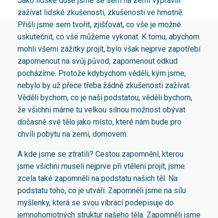
Jako lidské duše jsme se sem na zemi vypravili
zažívat lidské zkušenosti, zkušenosti ve hmotně.
Přišli jsme sem tvořit, zjišťovat, co vše je možné
uskutečnit, co vše můžeme vykonat. K tomu, abychom
mohli všemi zážitky projít, bylo však nejprve zapotřebí
zapomenout na svůj původ, zapomenout odkud
pocházíme. Protože kdybychom věděli, kým jsme,
nebylo by už přece třeba žádné zkušenosti zažívat.
Věděli bychom, co je naší podstatou, věděli bychom,
že všichni máme tu velkou silnou možnost obývat
dočasně své tělo jako místo, které nám bude pro
chvíli pobytu na zemi, domovem.
A kde jsme se ztratili? Cestou zapomnění, kterou
jsme všichni museli nejprve při vtělení projít, jsme
zcela také zapomněli na podstatu našich těl. Na
podstatu toho, co je utváří. Zapomněli jsme na sílu
myšlenky, která se svou vibrací podepisuje do
jemnohomotných struktur našeho těla. Zapomněli jsme