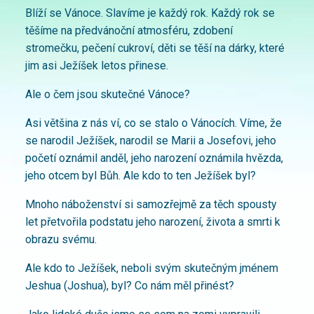
Blíží se Vánoce. Slavíme je každý rok. Každý rok se
těšíme na předvánoční atmosféru, zdobení
stromečku, pečení cukroví, děti se těší na dárky, které
jim asi Ježíšek letos přinese.
Ale o čem jsou skutečné Vánoce?
Asi většina z nás ví, co se stalo o Vánocích. Víme, že
se narodil Ježíšek, narodil se Marii a Josefovi, jeho
početí oznámil anděl, jeho narození oznámila hvězda,
jeho otcem byl Bůh. Ale kdo to ten Ježíšek byl?
Mnoho náboženství si samozřejmě za těch spousty
let přetvořila podstatu jeho narození, života a smrti k
obrazu svému.
Ale kdo to Ježíšek, neboli svým skutečným jménem
Jeshua (Joshua), byl? Co nám měl přinést?