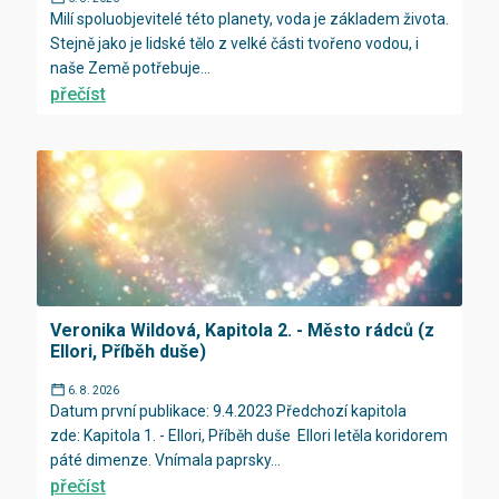
Milí spoluobjevitelé této planety, voda je základem života.
Stejně jako je lidské tělo z velké části tvořeno vodou, i
naše Země potřebuje...
přečíst
Veronika Wildová, Kapitola 2. - Město rádců (z
Ellori, Příběh duše)
6. 8. 2026
Datum první publikace: 9.4.2023 Předchozí kapitola
zde: Kapitola 1. - Ellori, Příběh duše Ellori letěla koridorem
páté dimenze. Vnímala paprsky...
přečíst