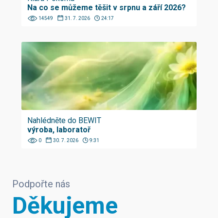
Na co se můžeme těšit v srpnu a září 2026?
14549
31. 7. 2026
24:17
Nahlédněte do BEWIT
výroba, laboratoř
0
30. 7. 2026
9:31
Podpořte nás
Děkujeme