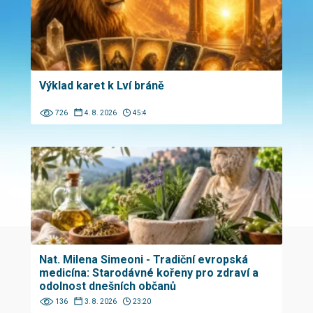
Výklad karet k Lví bráně
726
4. 8. 2026
45:4
Nat. Milena Simeoni - Tradiční evropská
medicína: Starodávné kořeny pro zdraví a
odolnost dnešních občanů
136
3. 8. 2026
23:20