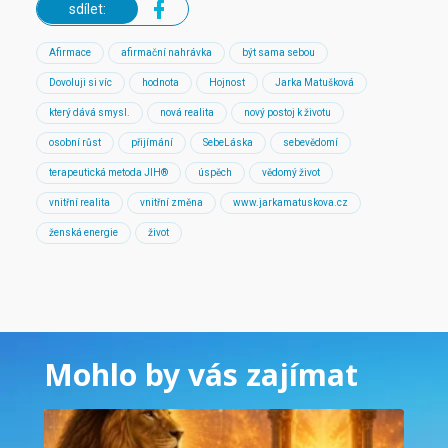
sdílet:
Afirmace
afirmační nahrávka
být sama sebou
Dovoluji si víc
hodnota
Hojnost
Jarka Matušková
který dává smysl.
nová realita
nový postoj k životu
osobní růst
přijímání
SebeLáska
sebevědomí
terapeutická metoda JIH®
úspěch
vědomý život
vnitřní realita
vnitřní změna
www.jarkamatuskova.cz
ženská energie
život
Mohlo by vás zajímat