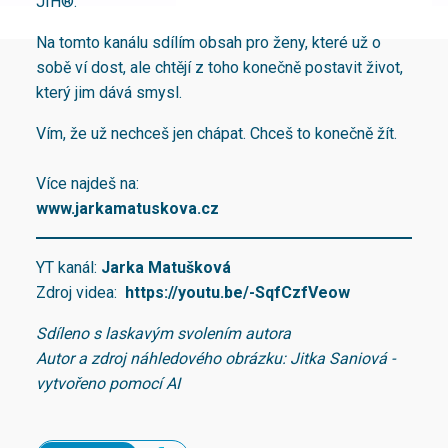
JIH®.
Na tomto kanálu sdílím obsah pro ženy, které už o
sobě ví dost, ale chtějí z toho konečně postavit život,
který jim dává smysl.
Vím, že už nechceš jen chápat. Chceš to konečně žít.
Více najdeš na:
www.jarkamatuskova.cz
YT kanál:
Jarka Matušková
Zdroj videa:
https://youtu.be/-SqfCzfVeow
Sdíleno s laskavým svolením autora
Autor a zdroj náhledového obrázku: Jitka Saniová -
vytvořeno pomocí AI