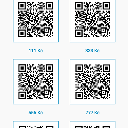
111 Kč
333 Kč
555 Kč
777 Kč