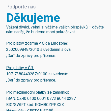
Podpořte nás
Děkujeme
Vážení diváci, velmi si vážíme vašich příspěvků – dáváte
nám naději, že budeme moci pokračovat.
Pro platby zdarma v ČR a Eurozóně:
2502009848/2010
s uvedením slova
„Dar“ do zprávy pro příjemce.
Pro platby v ČR:
107-7380440287/0100
s uvedením
„Dar“ do zprávy pro příjemce.
Pro mezinárodní platby ze zahraničí:
IBAN:
CZ40 0100 0001 0773 8044 0287
BIC/SWIFT kód:
KOMBCZPPXXX
Název účtu: CESTY K SOBĚ