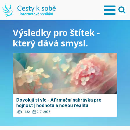
Výsledky pro štítek -
který dává smysl.
Dovoluji si víc - Afirmační nahrávka pro
hojnost | hodnotu a novou realitu
1132
2. 7. 2026