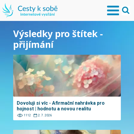
Výsledky pro štítek -
přijímání
Dovoluji si víc - Afirmační nahrávka pro
hojnost | hodnotu a novou realitu
1112
2. 7. 2026