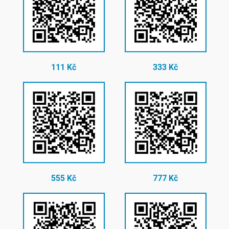
111 Kč
333 Kč
555 Kč
777 Kč