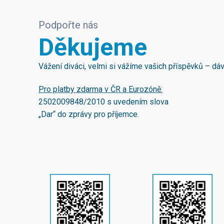
Podpořte nás
Děkujeme
Vážení diváci, velmi si vážíme vašich příspěvků – d
Pro platby zdarma v ČR a Eurozóně:
2502009848/2010
s uvedením slova
„Dar“ do zprávy pro příjemce.