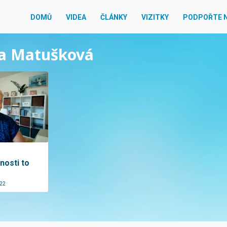
DOMŮ
VIDEA
ČLÁNKY
VIZITKY
PODPOŘTE 
rka Matušková
nosti to
022