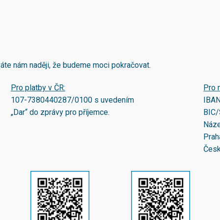
áváte nám naději, že budeme moci pokračovat.
Pro platby v ČR:
Pro 
107-7380440287/0100
s uvedením
IBA
„Dar“ do zprávy pro příjemce.
BIC/
Náze
Prah
Česk