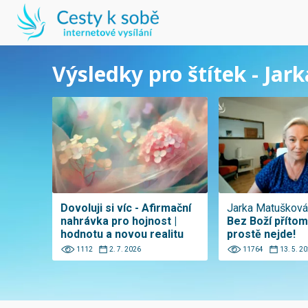
Výsledky pro štítek - Ja
Dovoluji si víc - Afirmační
Jarka Matušková
nahrávka pro hojnost |
Bez Boží přítom
hodnotu a novou realitu
prostě nejde!
1112
2. 7. 2026
11764
13. 5. 2