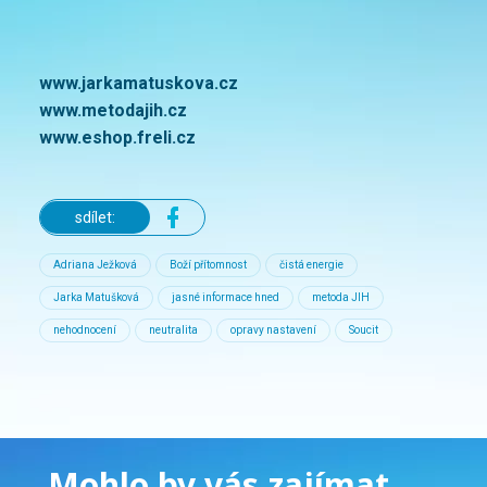
www.jarkamatuskova.cz
www.metodajih.cz
www.eshop.freli.cz
sdílet:
Adriana Ježková
Boží přítomnost
čistá energie
Jarka Matušková
jasné informace hned
metoda JIH
nehodnocení
neutralita
opravy nastavení
Soucit
Mohlo by vás zajímat