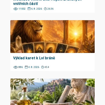
vnitřních částí
11002
6. 8. 2026
26:36
Výklad karet k Lví bráně
886
4. 8. 2026
45:4