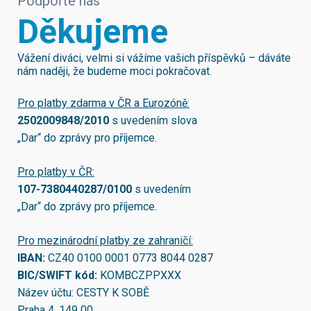
Podpořte nás
Děkujeme
Vážení diváci, velmi si vážíme vašich příspěvků – dáváte
nám naději, že budeme moci pokračovat.
Pro platby zdarma v ČR a Eurozóně:
2502009848/2010
s uvedením slova
„Dar“ do zprávy pro příjemce.
Pro platby v ČR:
107-7380440287/0100
s uvedením
„Dar“ do zprávy pro příjemce.
Pro mezinárodní platby ze zahraničí:
IBAN:
CZ40 0100 0001 0773 8044 0287
BIC/SWIFT kód:
KOMBCZPPXXX
Název účtu: CESTY K SOBĚ
Praha 4, 149 00