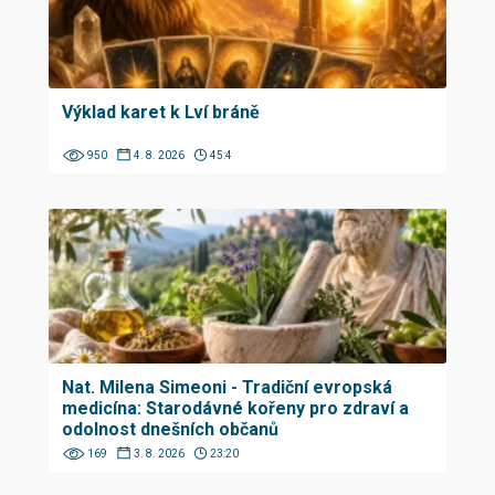
Výklad karet k Lví bráně
950
4. 8. 2026
45:4
Nat. Milena Simeoni - Tradiční evropská
medicína: Starodávné kořeny pro zdraví a
odolnost dnešních občanů
169
3. 8. 2026
23:20