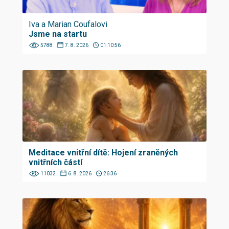
Iva a Marian Coufalovi
Jsme na startu
5788
7. 8. 2026
01:10:56
Meditace vnitřní dítě: Hojení zraněných
vnitřních částí
11032
6. 8. 2026
26:36