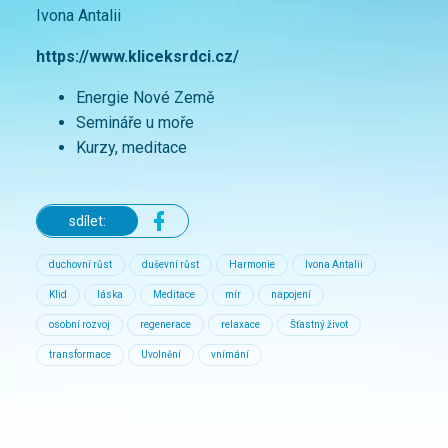
Ivona Antalii
https://www.kliceksrdci.cz/
Energie Nové Země
Semináře u moře
Kurzy, meditace
sdílet:
duchovní růst
duševní růst
Harmonie
Ivona Antalii
Klid
láska
Meditace
mír
napojení
osobní rozvoj
regenerace
relaxace
Šťastný život
transformace
Uvolnění
vnímání