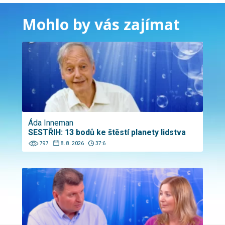
Mohlo by vás zajímat
Áda Inneman
SESTŘIH: 13 bodů ke štěstí planety lidstva
797
8. 8. 2026
37:6