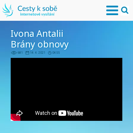
Ivona Antalii
Brány obnovy
681
14. 4. 2021
04:55