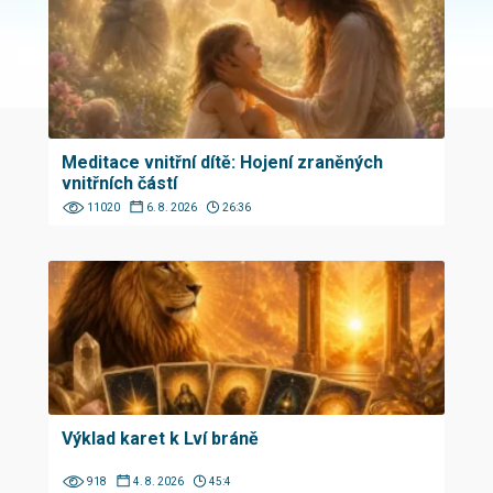
Meditace vnitřní dítě: Hojení zraněných
vnitřních částí
11020
6. 8. 2026
26:36
Výklad karet k Lví bráně
918
4. 8. 2026
45:4