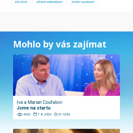
závislost
zdravé sebevědomí
životní nastavení
Mohlo by vás zajímat
Iva a Marian Coufalovi
Jsme na startu
3455
7. 8. 2026
01:10:56