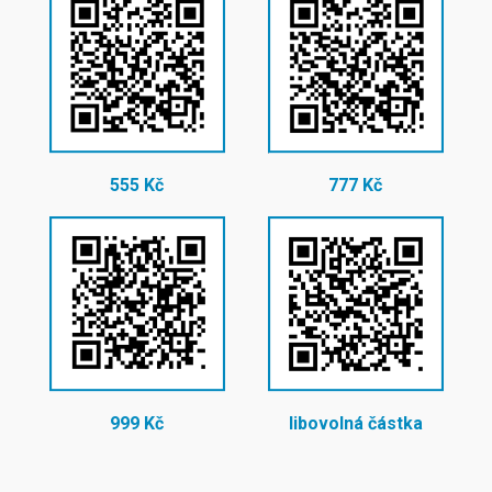
555 Kč
777 Kč
999 Kč
libovolná částka