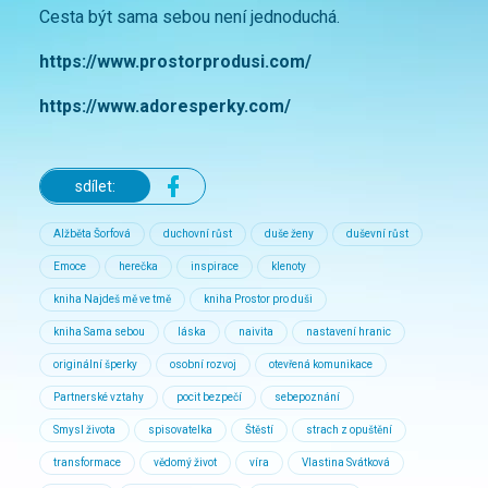
Cesta být sama sebou není jednoduchá.
https://www.prostorprodusi.com/
https://www.adoresperky.com/
sdílet:
Alžběta Šorfová
duchovní růst
duše ženy
duševní růst
Emoce
herečka
inspirace
klenoty
kniha Najdeš mě ve tmě
kniha Prostor pro duši
kniha Sama sebou
láska
naivita
nastavení hranic
originální šperky
osobní rozvoj
otevřená komunikace
Partnerské vztahy
pocit bezpečí
sebepoznání
Smysl života
spisovatelka
Štěstí
strach z opuštění
transformace
vědomý život
víra
Vlastina Svátková