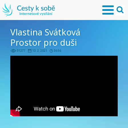
Vlastina Svátková
Prostor pro duši
31277
13. 2. 2021
36:56