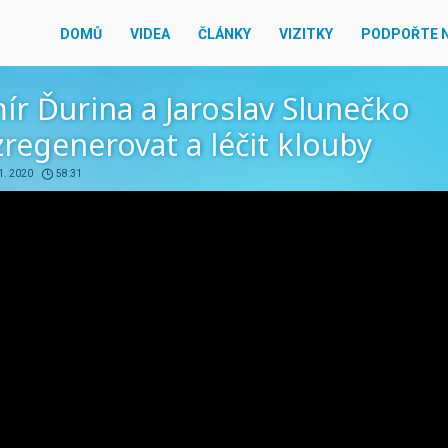
DOMŮ
VIDEA
ČLÁNKY
VIZITKY
PODPOŘTE 
ír Ďurina a Jaroslav Slunečko
 zregenerovat a léčit klouby
1. 2020
58:31