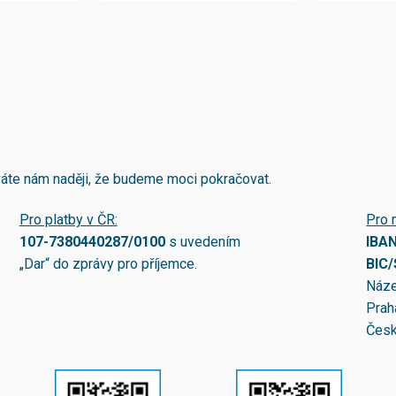
áváte nám naději, že budeme moci pokračovat.
Pro platby v ČR:
Pro 
107-7380440287/0100
s uvedením
IBA
„Dar“ do zprávy pro příjemce.
BIC
Náze
Prah
Česk