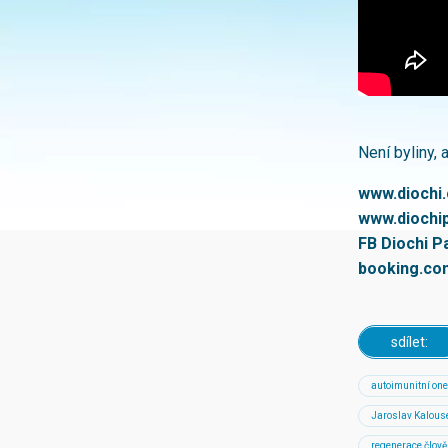
Není byliny,
www.diochi.
www.diochi
FB Diochi P
booking.co
sdílet:
autoimunitní on
Jaroslav Kalous
regenerace člov