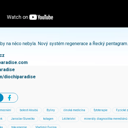
 aby na něco nebyla. Nový systém regenerace a Řecký pentagram.
cz
paradise.com
aradise
m/diochiparadise
emocnění
bolesti kloubů
Byliny
čínská medicína
fytoterapie
Fyzické 
ek
Jaroslav Slunečko
kolagen
Léčitelství
minerály. diagnostika merediánů
ěka
toky energie
Vladimír Ďurina