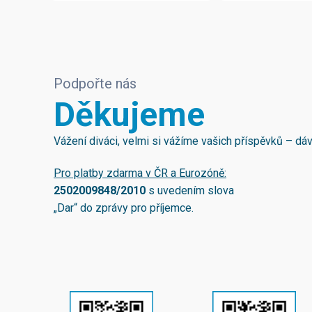
Podpořte nás
Děkujeme
Vážení diváci, velmi si vážíme vašich příspěvků – d
Pro platby zdarma v ČR a Eurozóně:
2502009848/2010
s uvedením slova
„Dar“ do zprávy pro příjemce.