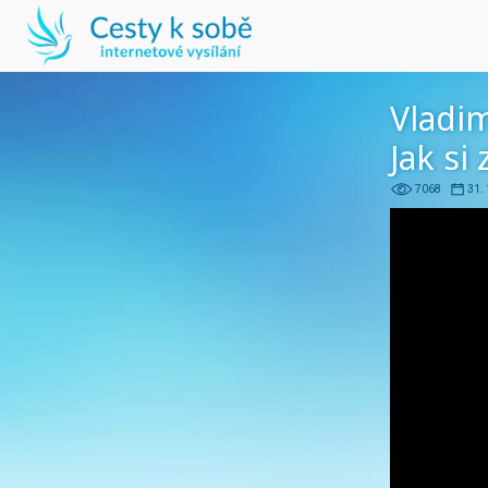
Vladim
Jak si
7068
31. 