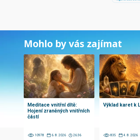
Mohlo by vás zajímat
Meditace vnitřní dítě:
Výklad karet k 
Hojení zraněných vnitřních
částí
10978
6. 8. 2026
26:36
835
4. 8. 2026