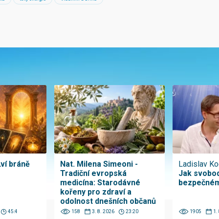
Lví bráně
Nat. Milena Simeoni -
Ladislav Ko
Tradiční evropská
Jak svobod
medicína: Starodávné
bezpečném
kořeny pro zdraví a
odolnost dnešních občanů
45:4
158
3. 8. 2026
23:20
1905
1.