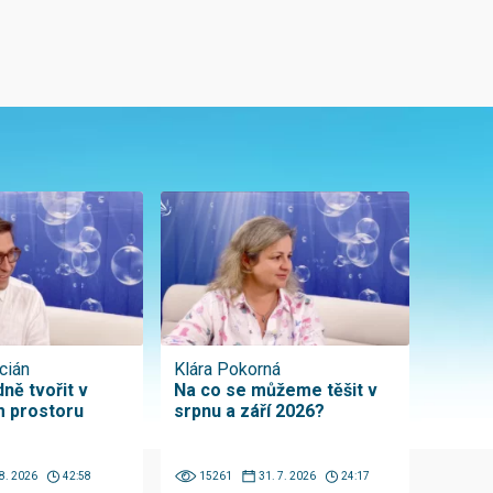
cián
Klára Pokorná
ně tvořit v
Na co se můžeme těšit v
 prostoru
srpnu a září 2026?
 8. 2026
42:58
15261
31. 7. 2026
24:17