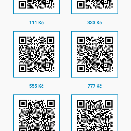
111 Kč
333 Kč
555 Kč
777 Kč