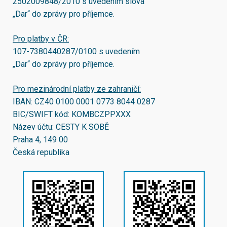
2502009848/2010
s uvedením slova
„Dar“ do zprávy pro příjemce.
Pro platby v ČR:
107-7380440287/0100
s uvedením
„Dar“ do zprávy pro příjemce.
Pro mezinárodní platby ze zahraničí:
IBAN:
CZ40 0100 0001 0773 8044 0287
BIC/SWIFT kód:
KOMBCZPPXXX
Název účtu: CESTY K SOBĚ
Praha 4, 149 00
Česká republika