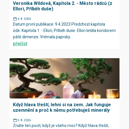
Veronika Wildová, Kapitola 2. - Město rádců (z
Ellori, Příběh duše)
6. 8. 2026
Datum první publikace: 9.4.2023 Předchozí kapitola
zde: Kapitola 1. - Ellori, Příběh duše Ellori letěla koridorem
páté dimenze. Vnímala paprsky...
přečíst
Když hlava třeští, lehni si na zem. Jak funguje
uzemnění a proč k němu potřebuješ minerály
5. 8. 2026
Znáte ten pocit, když je všeho moc? Když hlava třeští,