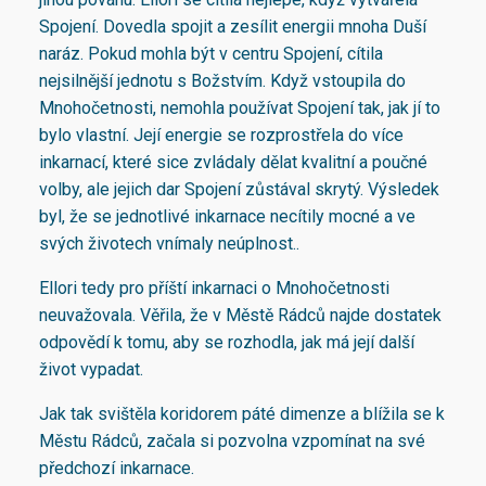
Spojení. Dovedla spojit a zesílit energii mnoha Duší
naráz. Pokud mohla být v centru Spojení, cítila
nejsilnější jednotu s Božstvím. Když vstoupila do
Mnohočetnosti, nemohla používat Spojení tak, jak jí to
bylo vlastní. Její energie se rozprostřela do více
inkarnací, které sice zvládaly dělat kvalitní a poučné
volby, ale jejich dar Spojení zůstával skrytý. Výsledek
byl, že se jednotlivé inkarnace necítily mocné a ve
svých životech vnímaly neúplnost..
Ellori tedy pro příští inkarnaci o Mnohočetnosti
neuvažovala. Věřila, že v Městě Rádců najde dostatek
odpovědí k tomu, aby se rozhodla, jak má její další
život vypadat.
Jak tak svištěla koridorem páté dimenze a blížila se k
Městu Rádců, začala si pozvolna vzpomínat na své
předchozí inkarnace.