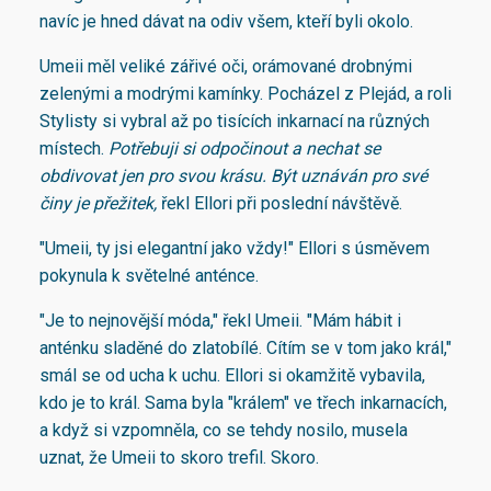
navíc je hned dávat na odiv všem, kteří byli okolo.
Umeii měl veliké zářivé oči, orámované drobnými
zelenými a modrými kamínky. Pocházel z Plejád, a roli
Stylisty si vybral až po tisících inkarnací na různých
místech.
Potřebuji si odpočinout a nechat se
obdivovat jen pro svou krásu. Být uznáván pro své
činy je přežitek,
řekl Ellori při poslední návštěvě.
"Umeii, ty jsi elegantní jako vždy!" Ellori s úsměvem
pokynula k světelné anténce.
"Je to nejnovější móda," řekl Umeii. "Mám hábit i
anténku sladěné do zlatobílé. Cítím se v tom jako král,"
smál se od ucha k uchu. Ellori si okamžitě vybavila,
kdo je to král. Sama byla "králem" ve třech inkarnacích,
a když si vzpomněla, co se tehdy nosilo, musela
uznat, že Umeii to skoro trefil. Skoro.