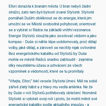
Ellori dorazila k branám města. U bran nebyli žádní
strážci, zato tam byli bytosti zvané Stylisté. Stylisté
pomáhali Duším obléknout se do energie, která jim
umožní se ve Městě svobodně pohybovat, orientovat
se a vybírat si Rádce na základě vnitřní rezonance.
Energie Stylistů sloužila jako zesilovač vědomí a jako
kompas - Duše si náhle lépe uvědomovaly, proč dělají
volby, jaké dělají, a zároveň se necítily nijak ovlivněné.
Bez energetického kabátku od Stylistů by Duše
mohla ve městě Rádců snadno zabloudit - zejména
díky neustálému úžasu a uchvácení ze všech
vzpomínek a vědomostí, které se tu promítaly.
"Vítejte, Ellori," řekl vesele Stylista Umeii. Měl na sobě
zářivě zlatý hábit a z hlavy mu vedla anténka. Ne že
by Duše v roli Stylistů potřebovaly oblečení. Nicméně
Stylisté si vybírali svoji roli i proto, že mohli měnit své
energetické kabátky podle aktuálního impulzu - a