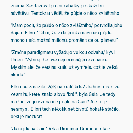
známá. Sestavoval pro ni kabátky pro každou
návštěvu. Tentokrát věděl, že půjde o něco zvláštního.
"Mám pocit, že půjde o něco zvláštního," potvrdila jeho
dojem Ellori. "Cítím, že v další inkarnaci nás půjde
mnoho tisíc, možná milionů, proměnit celou planetu."
"Změna paradigmatu vyžaduje velkou odvahu," kývl
Umeii. "Vybírej dle své nejupřímnější rezonance.
Myslím ale, že většina králů už vymřela, což je velká
škoda."
Ellori se zarazila. Většina králů kde? Jediné místo ve
vesmíru, které znalo slovo "král", byla Gaia. Je tedy
možné, že ji rezonance pošle na Gaiu? Ale to je
nesmysl. Ellori těch několik set životů bohatě stačilo,
děkuje mockrát.
"Já nejdu na Gaiu." řekla Umeiimu. Umeii se stále