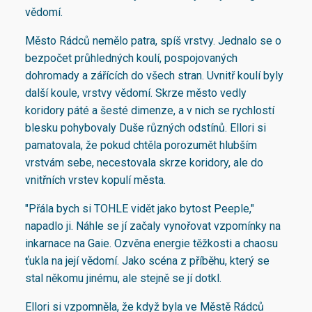
vědomí.
Město Rádců nemělo patra, spíš vrstvy. Jednalo se o
bezpočet průhledných koulí, pospojovaných
dohromady a zářících do všech stran. Uvnitř koulí byly
další koule, vrstvy vědomí. Skrze město vedly
koridory páté a šesté dimenze, a v nich se rychlostí
blesku pohybovaly Duše různých odstínů. Ellori si
pamatovala, že pokud chtěla porozumět hlubším
vrstvám sebe, necestovala skrze koridory, ale do
vnitřních vrstev kopulí města.
"Přála bych si TOHLE vidět jako bytost Peeple,"
napadlo ji. Náhle se jí začaly vynořovat vzpomínky na
inkarnace na Gaie. Ozvěna energie těžkosti a chaosu
ťukla na její vědomí. Jako scéna z příběhu, který se
stal někomu jinému, ale stejně se jí dotkl.
Ellori si vzpomněla, že když byla ve Městě Rádců