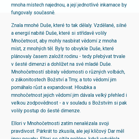
mnoha místech najednou, a její jednotlivé inkarnace by
fungovaly současně.
Znala mnohé Duše, které to tak dělaly. Vzdělané, silné
a energií nabité Duše, které si střídavě volily
Mnočetnost, aby mohly nasbírat vědomí z mnoha
míst, z mnohých těl. Byly to obvykle Duše, které
plánovaly časem založit rodinu - tedy přebývat trvale
v šesté dimenzi a dohlížet na své mladé Duše.
Mnohočetností sbíraly vědomosti o různých volbách,
o zákonitostech Božství a Tmy, a toto vědomí jim
pomáhalo růst a expandovat. Hloubka a
mnohočetnost jejich vědomí jim dávala velký přehled i
velkou zodpovědnost - a v souladu s Božstvím si pak
volily postup do šesté dimenze.
Ellori v Mnohočetnosti zatím nenalézala svoji
pravdivost. Párkrát to zkusila, ale její klíčový Dar měl
jinou povahu. Ellori se cítila nejlépe, když vytvářela