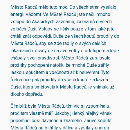
Město Rádců mělo tuto moc. Do všech stran vysílalo
energii Vědomí. Ve Městě Rádců jste našli mnoho
vstupů do Akášických záznamů, záznamů o všech
volbách Duší. Vstupy se lišily pouze v tom, jaké jste
chtěli znát odpovědi. Duše ze všech koutů proudily do
Města Rádců, aby se zde radily o svých dalších
inkarnacích, dívaly se na své volby s odstupem a lépe
chápaly svoji pravdivost. Město Rádců zesilovalo
prožitky pochopení natolik, že mnohé Duše zářily
láskou, soucitem a vděčností až k neuvěření. Tyto
frekvence pak proudily do všech koutů - a každá
Duše, která směřovala k Městu Rádců, je vnímala už
dlouho dopředu.
Čím blíž byla Městu Rádců, tím víc si vzpomínala,
proč tam vlastně míří. Jakoby ji lehký hřejivý vánek
připomněl cosi dávného a známého. Zářivé kopule
Města Rádců se blištily v dálce a vysílaly energii