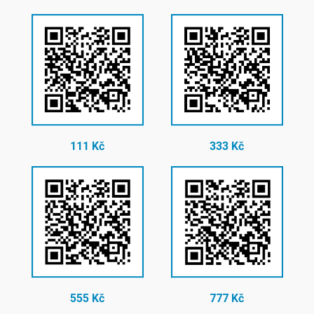
111 Kč
333 Kč
555 Kč
777 Kč