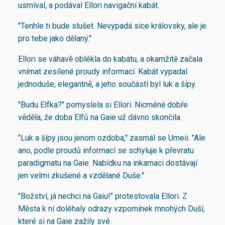
usmíval, a podával Ellori navigační kabát.
"Tenhle ti bude slušet. Nevypadá sice královsky, ale je
pro tebe jako dělaný."
Ellori se váhavě oblékla do kabátu, a okamžitě začala
vnímat zesílené proudy informací. Kabát vypadal
jednoduše, elegantně, a jeho součástí byl luk a šípy.
"Budu Elfka?" pomyslela si Ellori. Nicméně dobře
věděla, že doba Elfů na Gaie už dávno skončila.
"Luk a šípy jsou jenom ozdoba," zasmál se Umeii. "Ale
ano, podle proudů informací se schyluje k převratu
paradigmatu na Gaie. Nabídku na inkarnaci dostávají
jen velmi zkušené a vzdělané Duše."
"Božství, já nechci na Gaiu!" protestovala Ellori. Z
Města k ní doléhaly odrazy vzpomínek mnohých Duší,
které si na Gaie zažily své.