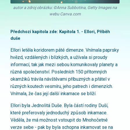
autor a zdroj obrázku: ©Anna Subbotina, Getty Images na
webu Canva.com
Předchozí kapitola zde:
Kapitola 1. - Ellori, Příběh
duše
Ellori letěla koridorem páté dimenze. Vnímala paprsky
hvězd, vzdálených i blízkých, a užívala si proudy
informací, tak jak mezi sebou komunikovaly planety a
různá společenství. Posledních 150 přítomných
okamžiků trávila návštěvami příbuzných a přátel v
různých koutech vesmíru, jeho patrech i dimenzích.
Vnímala, že čas její další inkarnace se blíží.
Ellori byla Jednolitá Duše. Byla částí rodiny Duší,
které preferovaly jednoduchý způsob inkarnace.
Věděla, že má možnost vstoupit do Mnohočetné
verze sebe - pak by byla schopna inkarnovat se na