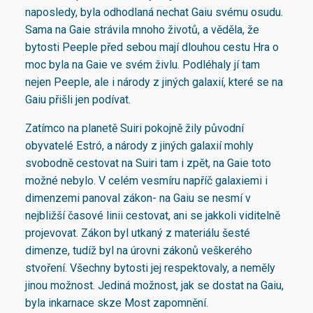
naposledy, byla odhodlaná nechat Gaiu svému osudu.
Sama na Gaie strávila mnoho životů, a věděla, že
bytosti Peeple před sebou mají dlouhou cestu Hra o
moc byla na Gaie ve svém živlu. Podléhaly jí tam
nejen Peeple, ale i národy z jiných galaxií, které se na
Gaiu přišli jen podívat.
Zatímco na planetě Suiri pokojně žily původní
obyvatelé Estró, a národy z jiných galaxií mohly
svobodně cestovat na Suiri tam i zpět, na Gaie toto
možné nebylo. V celém vesmíru napříč galaxiemi i
dimenzemi panoval zákon- na Gaiu se nesmí v
nejbližší časové linii cestovat, ani se jakkoli viditelně
projevovat. Zákon byl utkaný z materiálu šesté
dimenze, tudíž byl na úrovni zákonů veškerého
stvoření. Všechny bytosti jej respektovaly, a neměly
jinou možnost. Jediná možnost, jak se dostat na Gaiu,
byla inkarnace skze Most zapomnění.