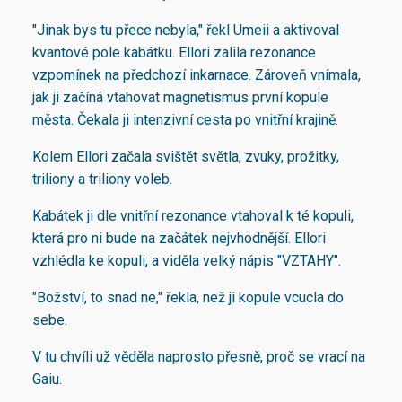
"Jinak bys tu přece nebyla," řekl Umeii a aktivoval
kvantové pole kabátku. Ellori zalila rezonance
vzpomínek na předchozí inkarnace. Zároveň vnímala,
jak ji začíná vtahovat magnetismus první kopule
města. Čekala ji intenzivní cesta po vnitřní krajině.
Kolem Ellori začala svištět světla, zvuky, prožitky,
triliony a triliony voleb.
Kabátek ji dle vnitřní rezonance vtahoval k té kopuli,
která pro ni bude na začátek nejvhodnější. Ellori
vzhlédla ke kopuli, a viděla velký nápis "VZTAHY".
"Božství, to snad ne," řekla, než ji kopule vcucla do
sebe.
V tu chvíli už věděla naprosto přesně, proč se vrací na
Gaiu.