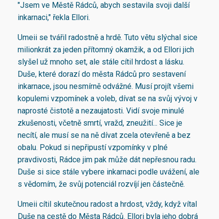
"Jsem ve Městě Rádců, abych sestavila svoji další
inkarnaci," řekla Ellori.
Umeii se tvářil radostně a hrdě. Tuto větu slýchal sice
milionkrát za jeden přítomný okamžik, a od Ellori jich
slyšel už mnoho set, ale stále cítil hrdost a lásku.
Duše, které dorazí do města Rádců pro sestavení
inkarnace, jsou nesmírně odvážné. Musí projít všemi
kopulemi vzpomínek a voleb, dívat se na svůj vývoj v
naprosté čistotě a nezaujatosti. Vidí svoje minulé
zkušenosti, včetně smrtí, vražd, zneužití... Sice je
necítí, ale musí se na ně dívat zcela otevřeně a bez
obalu. Pokud si nepřipustí vzpomínky v plné
pravdivosti, Rádce jim pak může dát nepřesnou radu.
Duše si sice stále vybere inkarnaci podle uvážení, ale
s vědomím, že svůj potenciál rozvíjí jen částečně.
Umeii cítil skutečnou radost a hrdost, vždy, když vítal
Duše na cestě do Města Rádců. Ellori byla jeho dobrá