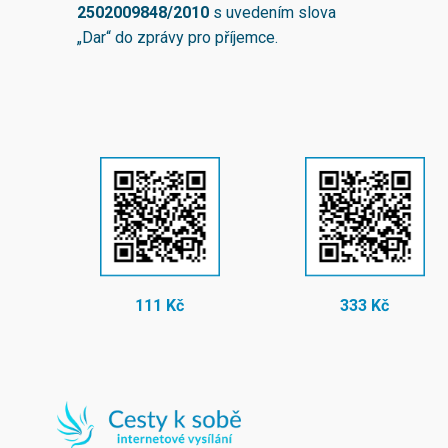
2502009848/2010
s uvedením slova
„Dar“ do zprávy pro příjemce.
111 Kč
333 Kč