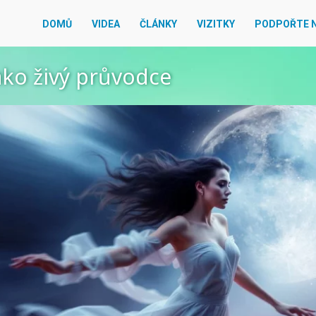
DOMŮ
VIDEA
ČLÁNKY
VIZITKY
PODPOŘTE 
ako živý průvodce