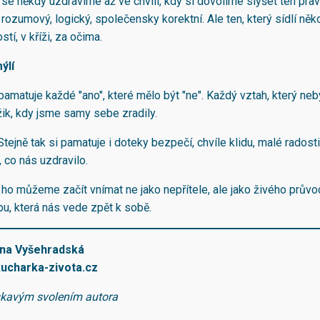
se někdy uzdravíme až ve chvíli, kdy si dovolíme slyšet ten prav
 rozumový, logický, společensky korektní. Ale ten, který sídlí ně
stí, v kříži, za očima.
ýlí
pamatuje každé "ano", které mělo být "ne". Každý vztah, který neb
k, kdy jsme samy sebe zradily.
Stejně tak si pamatuje i doteky bezpečí, chvíle klidu, malé radosti
, co nás uzdravilo.
ho můžeme začít vnímat ne jako nepřítele, ale jako živého průvo
, která nás vede zpět k sobě.
ina Vyšehradská
kucharka-zivota.cz
skavým svolením autora