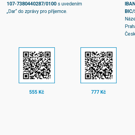
107-7380440287/0100
s uvedením
IBA
„Dar“ do zprávy pro příjemce.
BIC
Náze
Prah
Česk
555 Kč
777 Kč