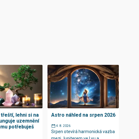
třeští, lehni si na
Astro náhled na srpen 2026
funguje uzemnění
ěmu potřebuješ
4. 8. 2026
Srpen otevírá harmonická vazba
mezi Jupiterem ve Lvu a