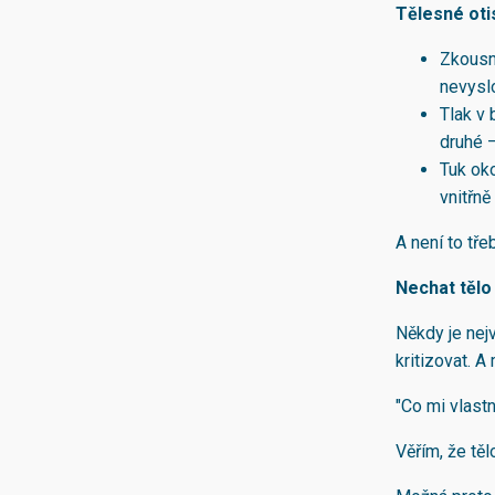
Tělesné oti
Zkousnu
nevyslo
Tlak v
druhé —
Tuk oko
vnitřně
A není to tře
Nechat tělo
Někdy je nejv
kritizovat. A
"Co mi vlastn
Věřím, že tě