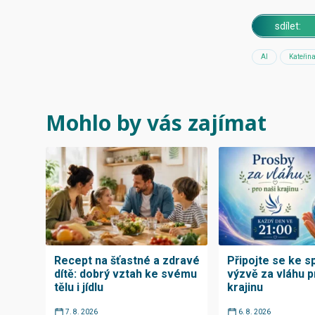
sdílet:
AI
Kateřin
Mohlo by vás zajímat
Recept na šťastné a zdravé
Připojte se ke s
dítě: dobrý vztah ke svému
výzvě za vláhu p
tělu i jídlu
krajinu
7. 8. 2026
6. 8. 2026