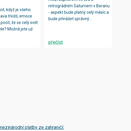
retrográdním Saturnem v Beranu
it, když je všeho
- aspekt bude platný celý měsíc a
ava třeští, emoce
bude přinášet správný...
pocit, že se celý svět
ychle? Možná jste už
přečíst
mezinárodní platby ze zahraničí: