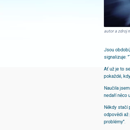
autor a zdroj 
Jsou období,
signalizuje: 
Ať už je to s
pokaždé, kdy
Naučila jsem 
nedaří něco 
Někdy stačí p
odpovědi až 
problémy".