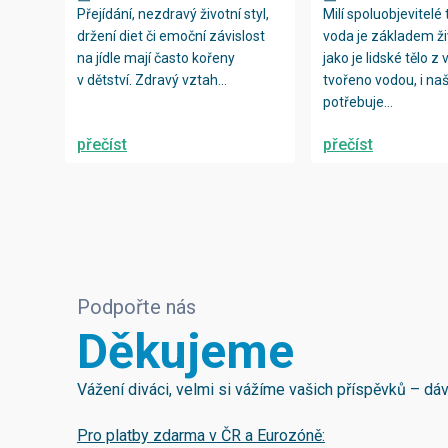
Přejídání, nezdravý životní styl,
Milí spoluobjevitelé 
držení diet či emoční závislost
voda je základem ži
na jídle mají často kořeny
jako je lidské tělo z 
v dětství. Zdravý vztah...
tvořeno vodou, i n
potřebuje...
přečíst
přečíst
Podpořte nás
Děkujeme
Vážení diváci, velmi si vážíme vašich příspěvků – d
Pro platby zdarma v ČR a Eurozóně: