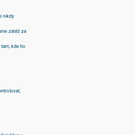
e nikdy
áme zátěž za
í tam, kde ho
ntrolovat,