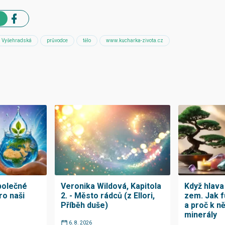
a Vyšehradská
průvodce
tělo
www.kucharka-zivota.cz
polečné
Veronika Wildová, Kapitola
Když hlava 
ro naši
2. - Město rádců (z Ellori,
zem. Jak 
Příběh duše)
a proč k n
minerály
6. 8. 2026