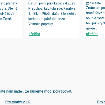
této planety,
Datum první publikace: 9.4.2023
5. 8. 2026
Znáte ten poc
vota. Stejně
Předchozí kapitola zde: Kapitola
moc? Když hl
velké části
1. - Ellori, Příběh duše Ellori letěla
bouří a máte 
aše Země
koridorem páté dimenze.
točí příliš r
Vnímala paprsky...
někde...
přečíst
přečíst
áváte nám naději, že budeme moci pokračovat.
Pro platby v ČR:
Pro 