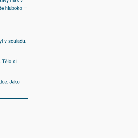
divý hlas v
kde hluboko —
yl v souladu.
. Tělo si
dce. Jako