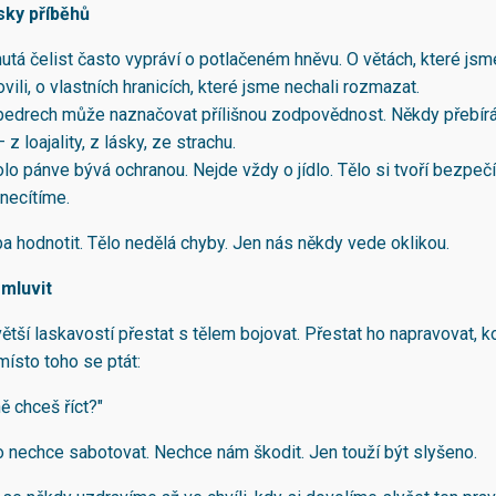
sky příběhů
tá čelist často vypráví o potlačeném hněvu. O větách, které jsm
vili, o vlastních hranicích, které jsme nechali rozmazat.
 bedrech může naznačovat přílišnou zodpovědnost. Někdy přebír
 z loajality, z lásky, ze strachu.
lo pánve bývá ochranou. Nejde vždy o jídlo. Tělo si tvoří bezpeč
 necítíme.
ba hodnotit. Tělo nedělá chyby. Jen nás někdy vede oklikou.
 mluvit
ětší laskavostí přestat s tělem bojovat. Přestat ho napravovat, ko
 místo toho se ptát:
ě chceš říct?"
lo nechce sabotovat. Nechce nám škodit. Jen touží být slyšeno.