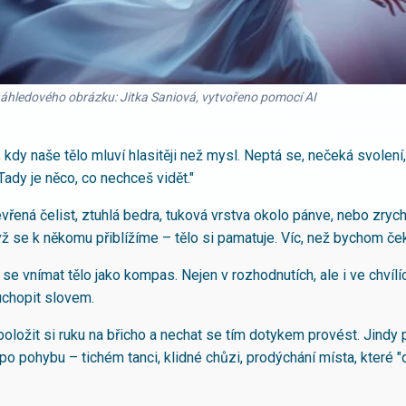
náhledového obrázku: Jitka Saniová, vytvořeno pomocí AI
 kdy naše tělo mluví hlasitěji než mysl. Neptá se, nečeká svolení
"Tady je něco, co nechceš vidět."
evřená čelist, ztuhlá bedra, tuková vrstva okolo pánve, nebo zryc
ž se k někomu přiblížíme – tělo si pamatuje. Víc, než bychom ček
se vnímat tělo jako kompas. Nejen v rozhodnutích, ale i ve chvílí
uchopit slovem.
oložit si ruku na břicho a nechat se tím dotykem provést. Jindy 
po pohybu – tichém tanci, klidné chůzi, prodýchání místa, které "