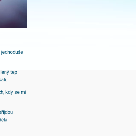
, jednoduše
hlený tep
ali.
ch, kdy se mi
přijdou
dělá