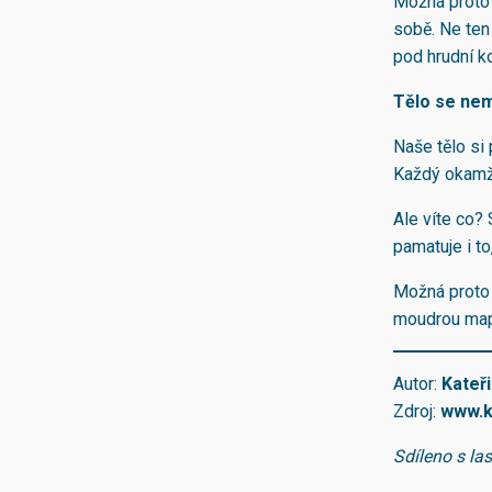
Možná proto 
sobě. Ne ten
pod hrudní ko
Tělo se nem
Naše tělo si 
Každý okamži
Ale víte co? 
pamatuje i to
Možná proto 
moudrou mapu
Autor:
Kateř
Zdroj:
www
.
Sdíleno s la