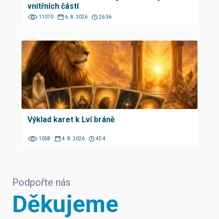
vnitřních částí
11070
6. 8. 2026
26:36
Výklad karet k Lví bráně
1058
4. 8. 2026
45:4
Podpořte nás
Děkujeme