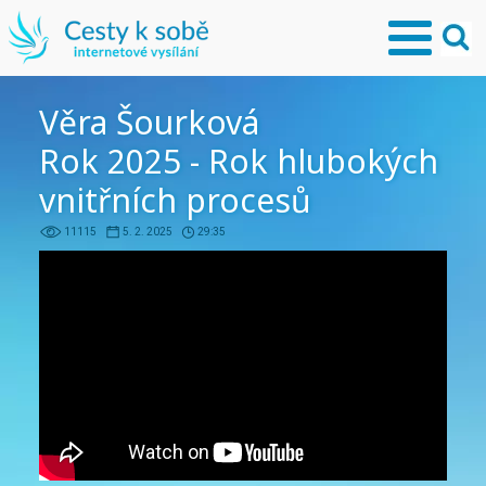
Věra Šourková
Rok 2025 - Rok hlubokých
vnitřních procesů
11115
5. 2. 2025
29:35