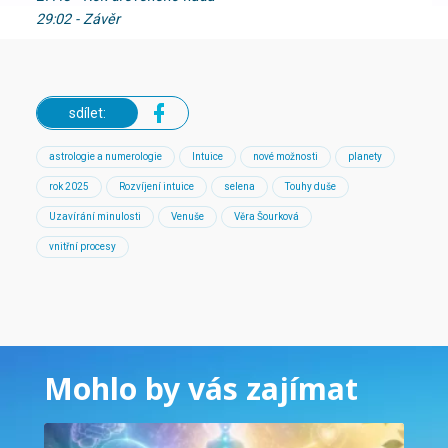
29:02 - Závěr
sdílet:
astrologie a numerologie
Intuice
nové možnosti
planety
rok 2025
Rozvíjení intuice
selena
Touhy duše
Uzavírání minulosti
Venuše
Věra Šourková
vnitřní procesy
Mohlo by vás zajímat