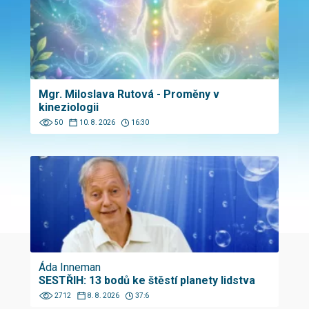
Mgr. Miloslava Rutová - Proměny v
kineziologii
50
10. 8. 2026
16:30
Áda Inneman
SESTŘIH: 13 bodů ke štěstí planety lidstva
2712
8. 8. 2026
37:6