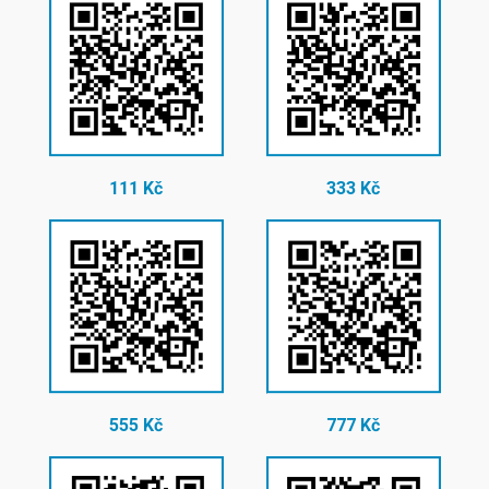
111 Kč
333 Kč
555 Kč
777 Kč