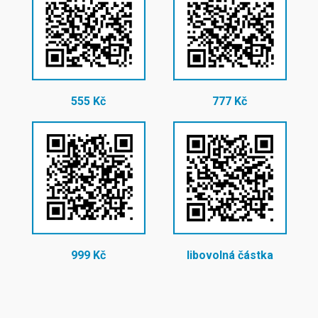
555 Kč
777 Kč
999 Kč
libovolná částka