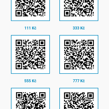
111 Kč
333 Kč
555 Kč
777 Kč