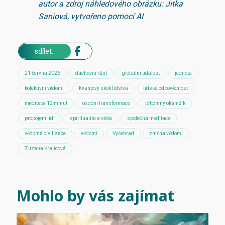
autor a zdroj náhledového obrázku: Jitka
Saniová, vytvořeno pomocí AI
sdílet:
21 června 2026
duchovní růst
globální událost
jednota
kolektivní vědomí
Kvantový skok lidstva
lidská odpovědnost
meditace 12 minut
osobní transformace
přítomný okamžik
propojení lidí
spiritualita a věda
společná meditace
vědomá civilizace
vědomí
Vyšehrad
změna vědomí
Zuzana Krajícová
Mohlo by vás zajímat