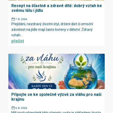
Recept na šťastné a zdravé dítě: dobrý vztah ke
svému tělu i jídlu
7. 8. 2026
Přejídání, nezdravý životní styl, držení diet či emoční
závislost na jídle mají často kořeny v dětství. Zdravý
vztah...
přečíst
Připojte se ke společné výzvě za vláhu pro naši
krajinu
6. 8. 2026
Milí spoluobjevitelé této planety, voda je základem života.