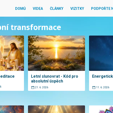
DOMŮ
VIDEA
ČLÁNKY
VIZITKY
PODPOŘTE 
obní transformace
editace
Letní slunovrat - Kód pro
Energetic
absolutní úspěch
6
21. 6. 2026
11. 6. 2026