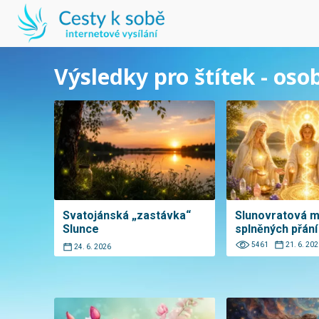
Výsledky pro štítek - os
Svatojánská „zastávka“
Slunovratová m
Slunce
splněných přání
5461
21. 6. 202
24. 6. 2026