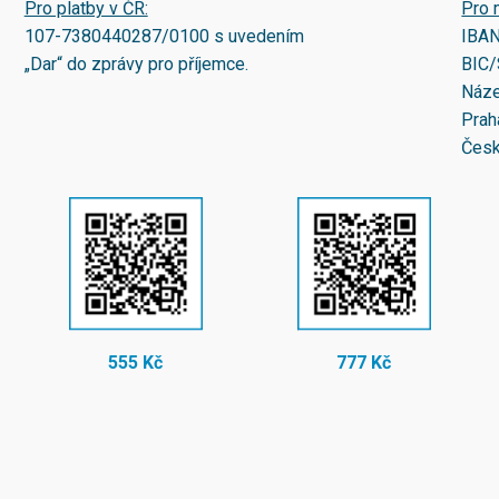
Pro platby v ČR:
Pro 
107-7380440287/0100
s uvedením
IBA
„Dar“ do zprávy pro příjemce.
BIC/
Náze
Prah
Česk
555 Kč
777 Kč