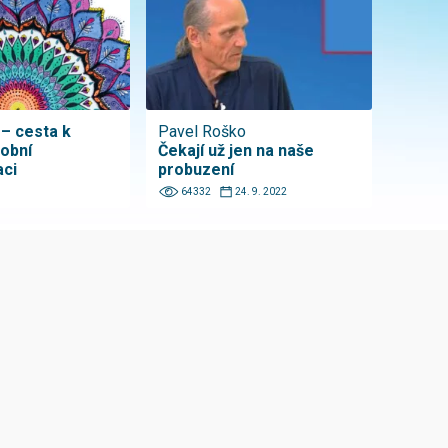
– cesta k
Pavel Roško
obní
Čekají už jen na naše
aci
probuzení
64332
24. 9. 2022