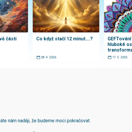
vě části
Co když stačí 12 minut....?
GEFTování 
hluboké os
transform
28. 4. 2026
17. 5. 2025
áváte nám naději, že budeme moci pokračovat.