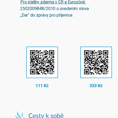
Pro platby zdarma v ČR a Eurozóně:
2502009848/2010
s uvedením slova
„Dar“ do zprávy pro příjemce.
111 Kč
333 Kč