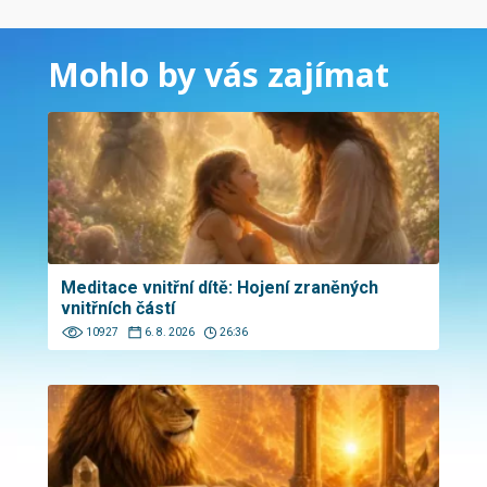
Mohlo by vás zajímat
Meditace vnitřní dítě: Hojení zraněných
vnitřních částí
10927
6. 8. 2026
26:36