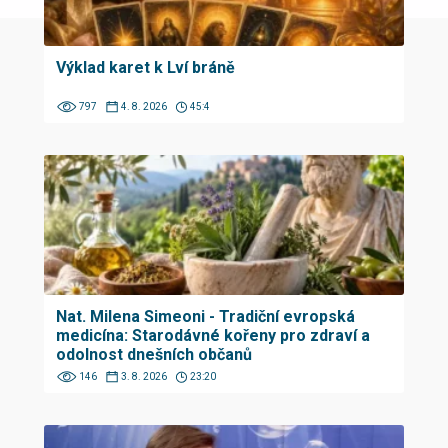
Výklad karet k Lví bráně
797
4. 8. 2026
45:4
Nat. Milena Simeoni - Tradiční evropská
medicína: Starodávné kořeny pro zdraví a
odolnost dnešních občanů
146
3. 8. 2026
23:20