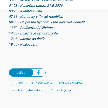
00:00 - Je ten správný čas vše načasovat
01:03 - Konkrétní datum 21.6.2026
03:23 - Kvantová vlna
07:11 - Komunity v České republice
09:05 - Co přesně bychom v ten den měli udělat?
13:52 - Poděkování Alžbětce
14:33 - Důležitá je synchronicita
17:05 - Jdeme do finále
19:44 - Rozloučení
sdílet:
21.6.2026
Jiří Saharin Vondra
Kvantový skok lidstva
www.kvantovyskoklidstva.cz
Zuzana Krajícová