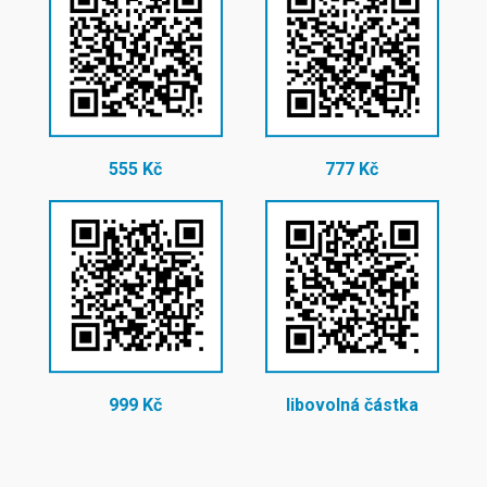
555 Kč
777 Kč
999 Kč
libovolná částka