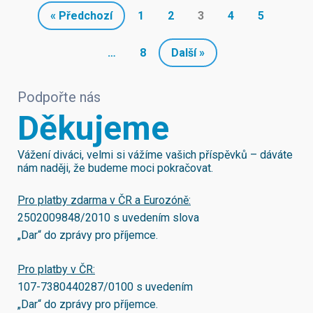
« Předchozí
1
2
3
4
5
…
8
Další »
Podpořte nás
Děkujeme
Vážení diváci, velmi si vážíme vašich příspěvků – dáváte
nám naději, že budeme moci pokračovat.
Pro platby zdarma v ČR a Eurozóně:
2502009848/2010
s uvedením slova
„Dar“ do zprávy pro příjemce.
Pro platby v ČR:
107-7380440287/0100
s uvedením
„Dar“ do zprávy pro příjemce.