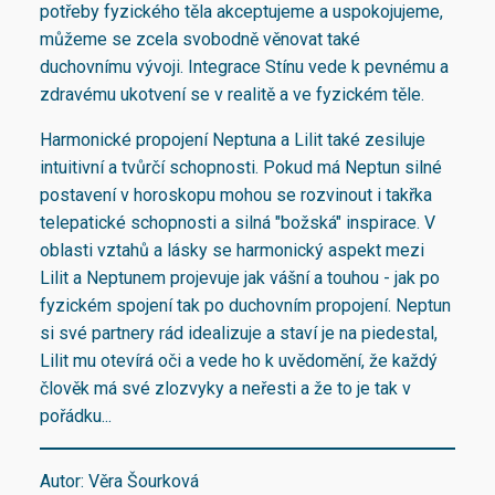
potřeby fyzického těla akceptujeme a uspokojujeme,
můžeme se zcela svobodně věnovat také
duchovnímu vývoji. Integrace Stínu vede k pevnému a
zdravému ukotvení se v realitě a ve fyzickém těle.
Harmonické propojení Neptuna a Lilit také zesiluje
intuitivní a tvůrčí schopnosti. Pokud má Neptun silné
postavení v horoskopu mohou se rozvinout i takřka
telepatické schopnosti a silná "božská" inspirace. V
oblasti vztahů a lásky se harmonický aspekt mezi
Lilit a Neptunem projevuje jak vášní a touhou - jak po
fyzickém spojení tak po duchovním propojení. Neptun
si své partnery rád idealizuje a staví je na piedestal,
Lilit mu otevírá oči a vede ho k uvědomění, že každý
člověk má své zlozvyky a neřesti a že to je tak v
pořádku...
Autor: Věra Šourková