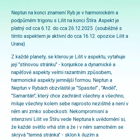
Neptun na konci znamení Ryb je v harmonickém a
podpůrném trigonu s Lilit na konci Štíra. Aspekt je
platný od cca 6.12. do cca 26.12.2025 (souběžně s
tímto aspektem je aktivní do cca 16.12. opozice Lilit a
Urana)
Z každé planety, se kterou je Lilit v aspektu, vytahuje
její "stínovou stránku" - konjunkce a dynamické a
napěťové aspekty velmi razantním způsobem,
harmonické aspekty jemnější formou. Neptun a
Neptun v Rybách obzvláště je "Spasitel" , "Anděl",
"Samaritán", který chce zachránit všechny a všechno,
miluje všechny kolem sebe naprosto nezištně a není v
něm ani zrnko sobeckosti. Nekompromisní a
intenzivní Lilit ve Štíru vede Neptuna k uvědomění si,
že každé světlo vrhá stín a že i v něm samotném se
skrývá "temná stránka" - sklon k iluzím a