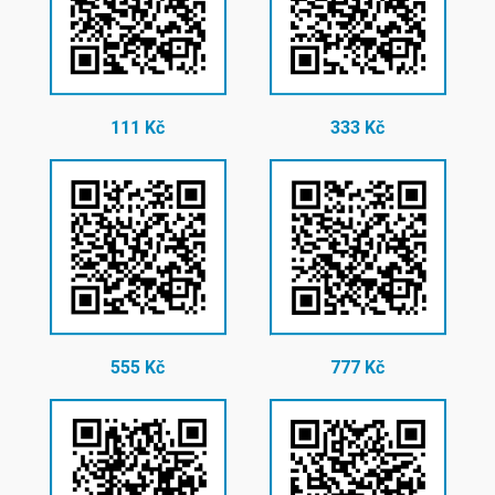
111 Kč
333 Kč
555 Kč
777 Kč