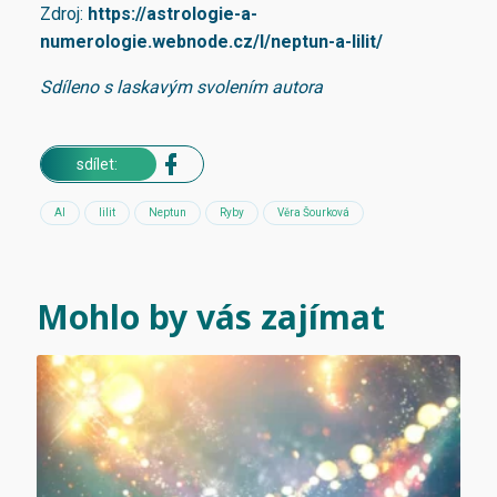
Zdroj:
https://astrologie-a-
numerologie.webnode.cz/l/neptun-a-lilit/
Sdíleno s laskavým svolením autora
sdílet:
AI
lilit
Neptun
Ryby
Věra Šourková
Mohlo by vás zajímat