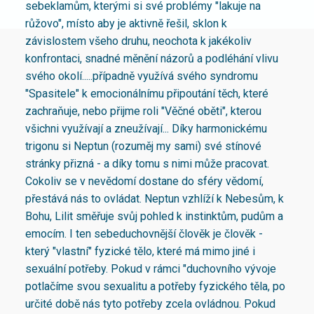
sebeklamům, kterými si své problémy "lakuje na
růžovo", místo aby je aktivně řešil, sklon k
závislostem všeho druhu, neochota k jakékoliv
konfrontaci, snadné měnění názorů a podléhání vlivu
svého okolí.....případně využívá svého syndromu
"Spasitele" k emocionálnímu připoutání těch, které
zachraňuje, nebo přijme roli "Věčné oběti", kterou
všichni využívají a zneužívají... Díky harmonickému
trigonu si Neptun (rozuměj my sami) své stínové
stránky přizná - a díky tomu s nimi může pracovat.
Cokoliv se v nevědomí dostane do sféry vědomí,
přestává nás to ovládat. Neptun vzhlíží k Nebesům, k
Bohu, Lilit směřuje svůj pohled k instinktům, pudům a
emocím. I ten sebeduchovnější člověk je člověk -
který "vlastní" fyzické tělo, které má mimo jiné i
sexuální potřeby. Pokud v rámci "duchovního vývoje
potlačíme svou sexualitu a potřeby fyzického těla, po
určité době nás tyto potřeby zcela ovládnou. Pokud