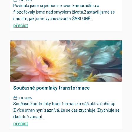
9. 8. 2026
Povídala jsem si jednou se svou kamarádkou a
filozofovaly jsme nad smyslem života.Zastavili jsme se
nad tím, jak jsme vychováváni v ŠABLONĚ...
přečíst
Současné podmínky transformace
8. 8. 2026
Současné podmínky transformace a náš aktivní přístup
Z více stran nyní zaznívá, že se čas zrychluje. Zrychluje se
i kolotoč variant...
přečíst