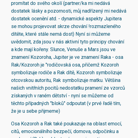
promítat do svého okolí (partner/ka mi nedává
dostatek lásky a pozornosti, můj nadřízený mi nedává
dostatek ocenění atd. - dynamické aspekty Jupitera
se mohou projevovat skrze chování !rozmazleného
dítěte, které stále nemá dost) Nyní si můžeme
uvědomit, zda jsou v nás aktivní tyto principy chování
a kde mají kořeny. Slunce, Venuše a Mars jsou ve
znamení Kozoroha, Jupiter je ve znamení Raka - osa
Rak/Kozoroh je "rodičovská osa, přičemž Kozoroh
symbolizuje rodiče a Rak dítě, Kozoroh symbolizuje
otcovskou autoritu, Rak symbolizuje matku. Většina
našich vnitřních pocitů nedostatku pramení ze vzorců
získaných v raném dětství - nyní se můžeme od
těchto případných "bloků" odpoutat (v prvé řadě tím,
že je u sebe přijmeme)
Osa Kozoroh a Rak také poukazuje na oblast emocí,
citů, emocionálního bezpečí, domova, odpočinku a