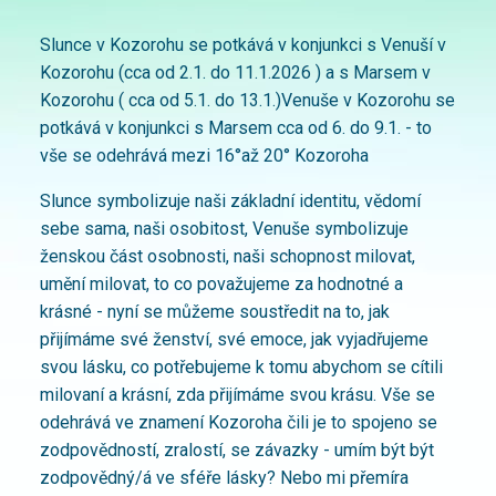
Slunce v Kozorohu se potkává v konjunkci s Venuší v
Kozorohu (cca od 2.1. do 11.1.2026 ) a s Marsem v
Kozorohu ( cca od 5.1. do 13.1.)Venuše v Kozorohu se
potkává v konjunkci s Marsem cca od 6. do 9.1. - to
vše se odehrává mezi 16°až 20° Kozoroha
Slunce symbolizuje naši základní identitu, vědomí
sebe sama, naši osobitost, Venuše symbolizuje
ženskou část osobnosti, naši schopnost milovat,
umění milovat, to co považujeme za hodnotné a
krásné - nyní se můžeme soustředit na to, jak
přijímáme své ženství, své emoce, jak vyjadřujeme
svou lásku, co potřebujeme k tomu abychom se cítili
milovaní a krásní, zda přijímáme svou krásu. Vše se
odehrává ve znamení Kozoroha čili je to spojeno se
zodpovědností, zralostí, se závazky - umím být být
zodpovědný/á ve sféře lásky? Nebo mi přemíra