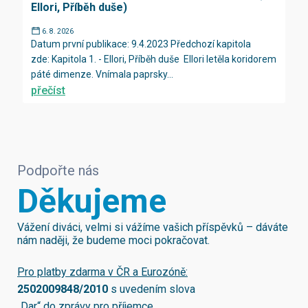
Ellori, Příběh duše)
6. 8. 2026
Datum první publikace: 9.4.2023 Předchozí kapitola
zde: Kapitola 1. - Ellori, Příběh duše Ellori letěla koridorem
páté dimenze. Vnímala paprsky...
přečíst
Podpořte nás
Děkujeme
Vážení diváci, velmi si vážíme vašich příspěvků – dáváte
nám naději, že budeme moci pokračovat.
Pro platby zdarma v ČR a Eurozóně:
2502009848/2010
s uvedením slova
„Dar“ do zprávy pro příjemce.