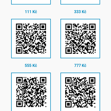
111 Kč
333 Kč
555 Kč
777 Kč