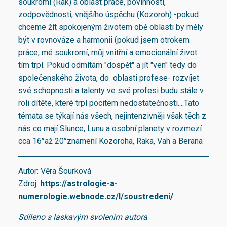
soukromí (Rak) a oblast práce, povinnosti,
zodpovědnosti, vnějšího úspěchu (Kozoroh) -pokud
chceme žít spokojeným životem obě oblasti by měly
být v rovnováze a harmonii (pokud jsem otrokem
práce, mé soukromí, můj vnitřní a emocionální život
tím trpí. Pokud odmítám "dospět" a jít "ven" tedy do
společenského života, do oblasti profese- rozvíjet
své schopnosti a talenty ve své profesi budu stále v
roli dítěte, které trpí pocitem nedostatečnosti....Tato
témata se týkají nás všech, nejintenzivněji však těch z
nás co mají Slunce, Lunu a osobní planety v rozmezí
cca 16°až 20°znamení Kozoroha, Raka, Vah a Berana
Autor: Věra Šourková
Zdroj:
https://astrologie-a-
numerologie.webnode.cz/l/soustredeni/
Sdíleno s laskavým svolením autora