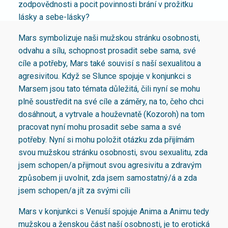
zodpovědnosti a pocit povinnosti brání v prožitku
lásky a sebe-lásky?
Mars symbolizuje naši mužskou stránku osobnosti,
odvahu a sílu, schopnost prosadit sebe sama, své
cíle a potřeby, Mars také souvisí s naší sexualitou a
agresivitou. Když se Slunce spojuje v konjunkci s
Marsem jsou tato témata důležitá, čili nyní se mohu
plně soustředit na své cíle a záměry, na to, čeho chci
dosáhnout, a vytrvale a houževnatě (Kozoroh) na tom
pracovat nyní mohu prosadit sebe sama a své
potřeby. Nyní si mohu položit otázku zda přijímám
svou mužskou stránku osobnosti, svou sexualitu, zda
jsem schopen/a přijmout svou agresivitu a zdravým
způsobem ji uvolnit, zda jsem samostatný/á a zda
jsem schopen/a jít za svými cíli
Mars v konjunkci s Venuší spojuje Anima a Animu tedy
mužskou a ženskou část naší osobnosti, je to erotická