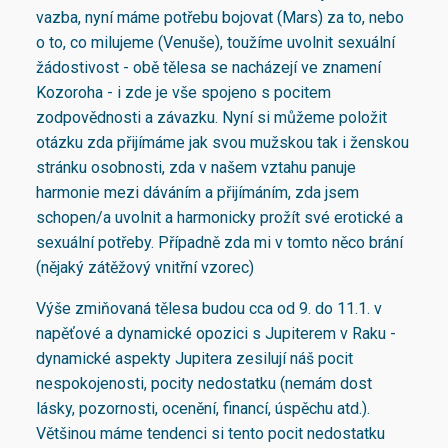
vazba, nyní máme potřebu bojovat (Mars) za to, nebo
o to, co milujeme (Venuše), toužíme uvolnit sexuální
žádostivost - obě tělesa se nacházejí ve znamení
Kozoroha - i zde je vše spojeno s pocitem
zodpovědnosti a závazku. Nyní si můžeme položit
otázku zda přijímáme jak svou mužskou tak i ženskou
stránku osobnosti, zda v našem vztahu panuje
harmonie mezi dáváním a přijímáním, zda jsem
schopen/a uvolnit a harmonicky prožít své erotické a
sexuální potřeby. Případně zda mi v tomto něco brání
(nějaký zátěžový vnitřní vzorec)
Výše zmiňovaná tělesa budou cca od 9. do 11.1. v
napěťové a dynamické opozici s Jupiterem v Raku -
dynamické aspekty Jupitera zesilují náš pocit
nespokojenosti, pocity nedostatku (nemám dost
lásky, pozornosti, ocenění, financí, úspěchu atd.).
Většinou máme tendenci si tento pocit nedostatku