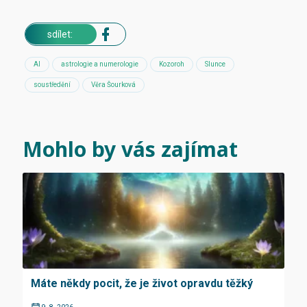
sdílet:
AI
astrologie a numerologie
Kozoroh
Slunce
soustředění
Věra Šourková
Mohlo by vás zajímat
Máte někdy pocit, že je život opravdu těžký