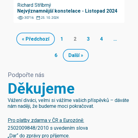
Richard Stříbrný
Nejvýznamnější konstelace - Listopad 2024
30716
25. 10. 2024
« Předchozí
1
2
3
4
…
6
Další »
Podpořte nás
Děkujeme
Vážení diváci, velmi si vážíme vašich příspěvků – dáváte
nám naději, že budeme moci pokračovat.
Pro platby zdarma v ČR a Eurozóně:
2502009848/2010
s uvedením slova
„Dar“ do zprávy pro příjemce.