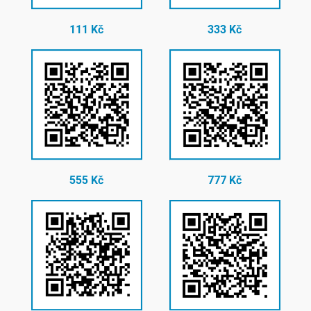
111 Kč
333 Kč
555 Kč
777 Kč