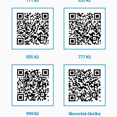
111 Kč
333 Kč
555 Kč
777 Kč
999 Kč
libovolná částka