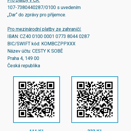
Pro platby v ČR:
107-7380440287/0100
s uvedením
„Dar“ do zprávy pro příjemce.
Pro mezinárodní platby ze zahraničí:
IBAN:
CZ40 0100 0001 0773 8044 0287
BIC/SWIFT kód:
KOMBCZPPXXX
Název účtu: CESTY K SOBĚ
Praha 4, 149 00
Česká republika