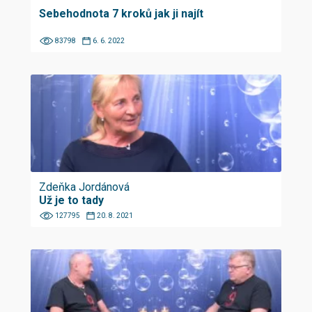
Sebehodnota 7 kroků jak ji najít
83798
6. 6. 2022
Zdeňka Jordánová
Už je to tady
127795
20. 8. 2021