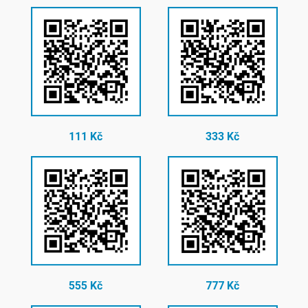
111 Kč
333 Kč
555 Kč
777 Kč