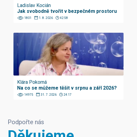
Ladislav Kocián
Jak svobodně tvořit v bezpečném prostoru
1801
1. 8. 2026
42:58
Klára Pokorná
Na co se můžeme těšit v srpnu a září 2026?
14975
31. 7. 2026
24:17
Podpořte nás
Děkujeme