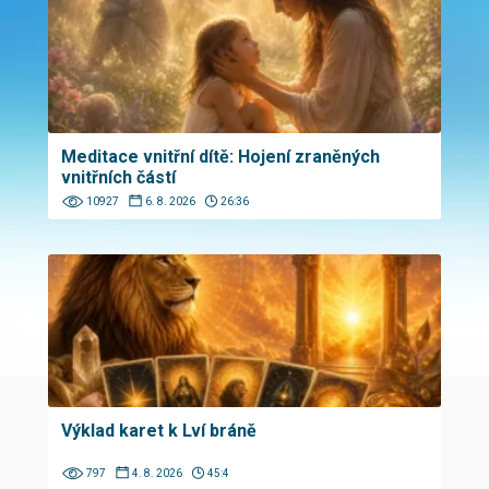
Meditace vnitřní dítě: Hojení zraněných
vnitřních částí
10927
6. 8. 2026
26:36
Výklad karet k Lví bráně
797
4. 8. 2026
45:4