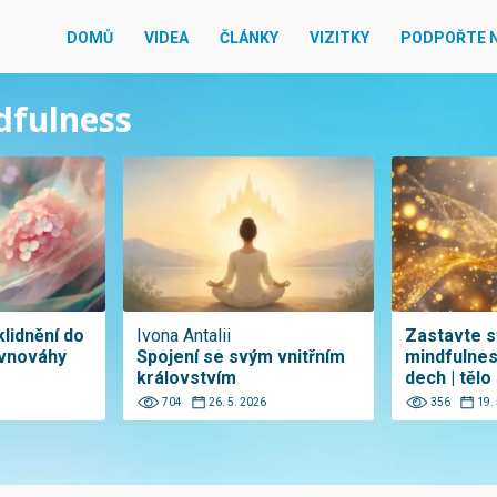
DOMŮ
VIDEA
ČLÁNKY
VIZITKY
PODPOŘTE 
dfulness
lidnění do
Ivona Antalii
Zastavte s
ovnováhy
Spojení se svým vnitřním
mindfulnes
královstvím
dech | tělo
704
26. 5. 2026
356
19.