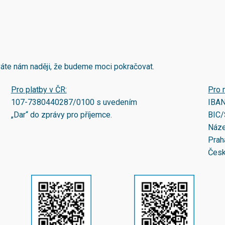
áváte nám naději, že budeme moci pokračovat.
Pro platby v ČR:
Pro 
107-7380440287/0100
s uvedením
IBA
„Dar“ do zprávy pro příjemce.
BIC/
Náze
Prah
Česk