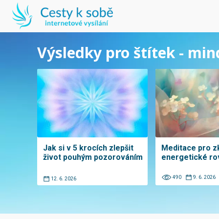
Výsledky pro štítek - min
Jak si v 5 krocích zlepšit
Meditace pro zk
život pouhým pozorováním
energetické r
490
9. 6. 2026
12. 6. 2026