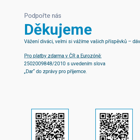
Podpořte nás
Děkujeme
Vážení diváci, velmi si vážíme vašich příspěvků – d
Pro platby zdarma v ČR a Eurozóně:
2502009848/2010
s uvedením slova
„Dar“ do zprávy pro příjemce.