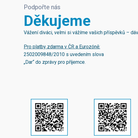
Podpořte nás
Děkujeme
Vážení diváci, velmi si vážíme vašich příspěvků – d
Pro platby zdarma v ČR a Eurozóně:
2502009848/2010
s uvedením slova
„Dar“ do zprávy pro příjemce.