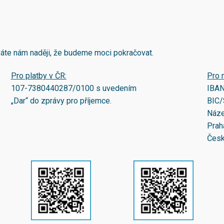
áváte nám naději, že budeme moci pokračovat.
Pro platby v ČR:
Pro 
107-7380440287/0100
s uvedením
IBA
„Dar“ do zprávy pro příjemce.
BIC/
Náze
Prah
Česk