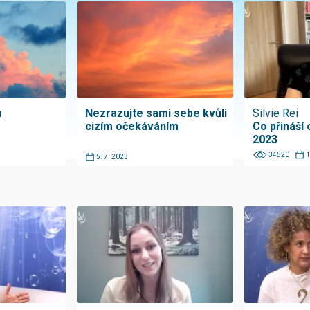
u
Nezrazujte sami sebe kvůli
Silvie Rei
cizím očekáváním
Co přináší
2023
34520
1
5. 7. 2023