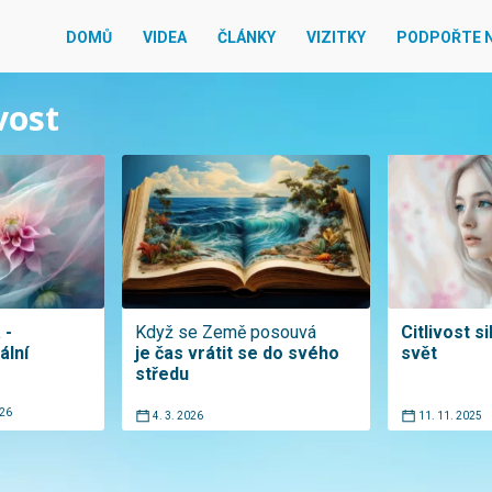
DOMŮ
VIDEA
ČLÁNKY
VIZITKY
PODPOŘTE 
vost
 -
Když se Země posouvá
Citlivost si
ální
je čas vrátit se do svého
svět
středu
026
4. 3. 2026
11. 11. 2025