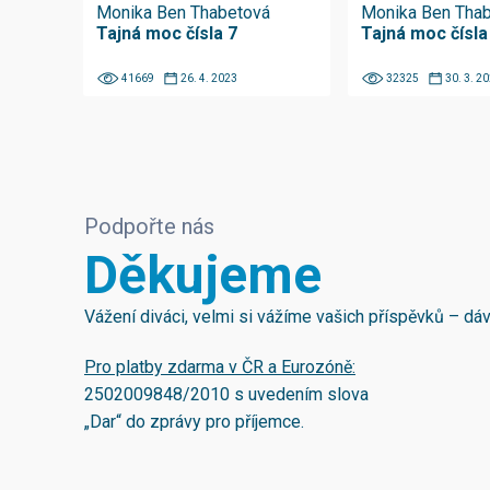
Monika Ben Thabetová
Monika Ben Tha
Tajná moc čísla 7
Tajná moc čísla
41669
26. 4. 2023
32325
30. 3. 2
Podpořte nás
Děkujeme
Vážení diváci, velmi si vážíme vašich příspěvků – d
Pro platby zdarma v ČR a Eurozóně:
2502009848/2010
s uvedením slova
„Dar“ do zprávy pro příjemce.