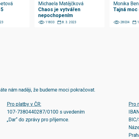
betová
Michaela Matějčková
Monika Ben
 5
Chaos je vytvářen
Tajná moc 
nepochopením
023
11833
8. 3. 2023
28034
1
áváte nám naději, že budeme moci pokračovat.
Pro platby v ČR:
Pro 
107-7380440287/0100
s uvedením
IBA
„Dar“ do zprávy pro příjemce.
BIC/
Náze
Prah