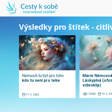
Výsledky pro štítek - citli
Nemusíš tu být pro toho
Marie Němcová
kdo tu není pro tebe
Láskyplná (ofici
videoklip)
14024
14. 5. 2
17. 5. 2026