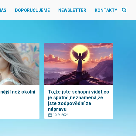
NÁS
DOPORUČUJEME
NEWSLETTER
KONTAKTY
lnější než okolní
To,že jste schopni vidět,co
je špatně,neznamená,že
jste zodpovědní za
nápravu
10. 9. 2024