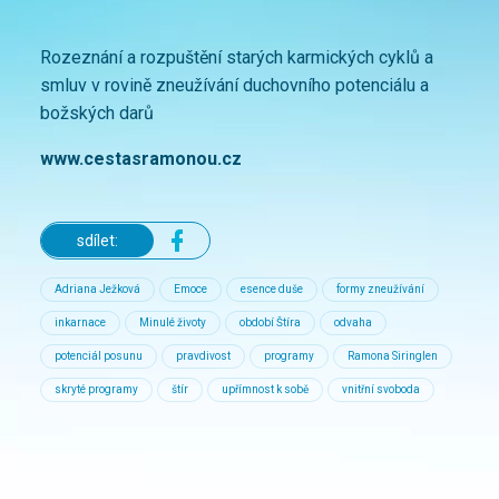
Rozeznání a rozpuštění starých karmických cyklů a
smluv v rovině zneužívání duchovního potenciálu a
božských darů
www.cestasramonou.cz
sdílet:
Adriana Ježková
Emoce
esence duše
formy zneužívání
inkarnace
Minulé životy
období Štíra
odvaha
potenciál posunu
pravdivost
programy
Ramona Siringlen
skryté programy
štír
upřímnost k sobě
vnitřní svoboda