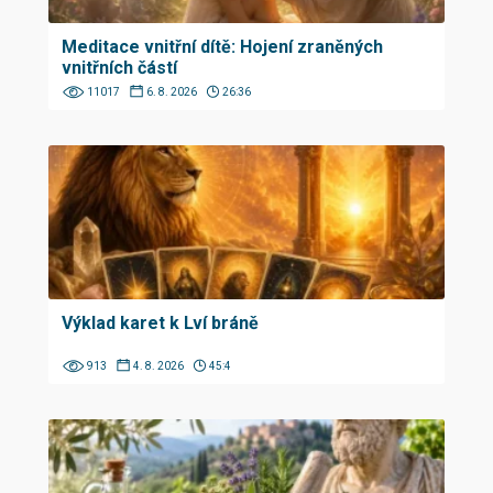
Meditace vnitřní dítě: Hojení zraněných
vnitřních částí
11017
6. 8. 2026
26:36
Výklad karet k Lví bráně
913
4. 8. 2026
45:4