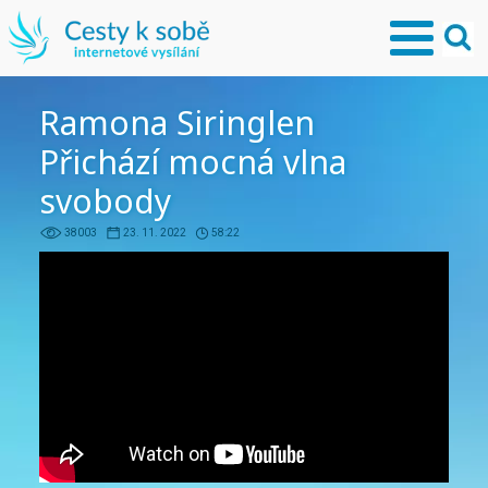
Ramona Siringlen
Přichází mocná vlna
svobody
38003
23. 11. 2022
58:22