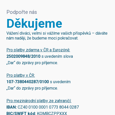
Podpořte nás
Děkujeme
Vážení diváci, velmi si vážíme vašich příspěvků – dáváte
nám naději, že budeme moci pokračovat.
Pro platby zdarma v ČR a Eurozóně:
2502009848/2010
s uvedením slova
„Dar“ do zprávy pro příjemce.
Pro platby v ČR:
107-7380440287/0100
s uvedením
„Dar“ do zprávy pro příjemce.
Pro mezinárodní platby ze zahraničí:
IBAN:
CZ40 0100 0001 0773 8044 0287
BIC/SWIFT kód:
KOMBCZPPXXX