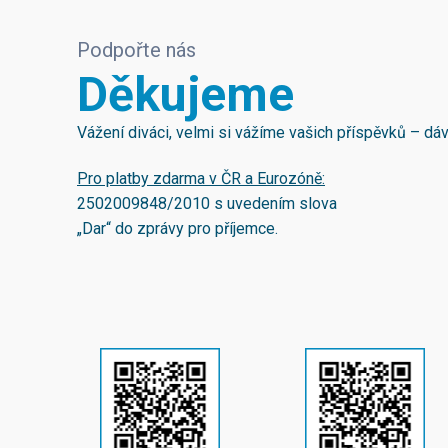
Podpořte nás
Děkujeme
Vážení diváci, velmi si vážíme vašich příspěvků – d
Pro platby zdarma v ČR a Eurozóně:
2502009848/2010
s uvedením slova
„Dar“ do zprávy pro příjemce.