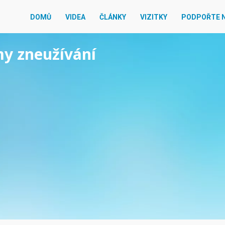
DOMŮ
VIDEA
ČLÁNKY
VIZITKY
PODPOŘTE 
my zneužívání