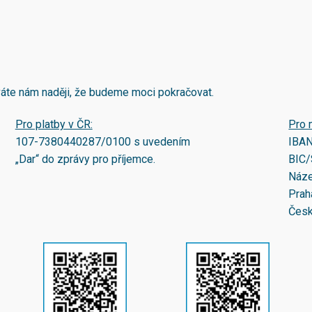
áváte nám naději, že budeme moci pokračovat.
Pro platby v ČR:
Pro 
107-7380440287/0100
s uvedením
IBA
„Dar“ do zprávy pro příjemce.
BIC/
Náze
Prah
Česk