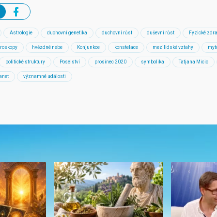
Astrologie
duchovní genetika
duchovní růst
duševní růst
Fyzické zdra
roskopy
hvězdné nebe
Konjunkce
konstelace
mezilidské vztahy
myt
politické struktury
Poselství
prosinec 2020
symbolika
Tatjana Micic
lanet
významné události