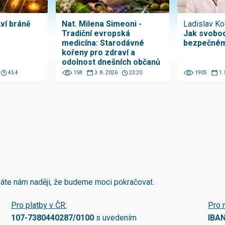
Lví bráně
Nat. Milena Simeoni -
Ladislav Ko
Tradiční evropská
Jak svobod
medicína: Starodávné
bezpečném
kořeny pro zdraví a
odolnost dnešních občanů
45:4
158
3. 8. 2026
23:20
1905
1.
áváte nám naději, že budeme moci pokračovat.
Pro platby v ČR:
Pro 
107-7380440287/0100
s uvedením
IBA