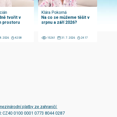
cián
Klára Pokorná
ně tvořit v
Na co se můžeme těšit v
 prostoru
srpnu a září 2026?
 8. 2026
42:58
15261
31. 7. 2026
24:17
mezinárodní platby ze zahraničí:
N:
CZ40 0100 0001 0773 8044 0287