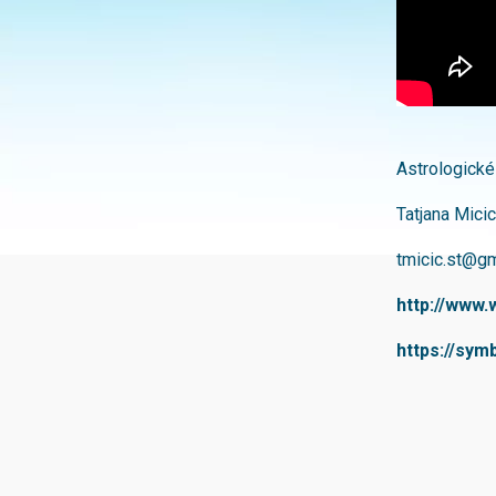
Astrologické 
Tatjana Micic
tmicic.st@g
http://www.
https://symb