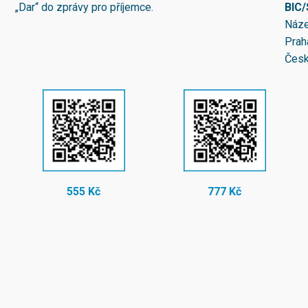
„Dar“ do zprávy pro příjemce.
BIC
Náze
Prah
Česk
555 Kč
777 Kč