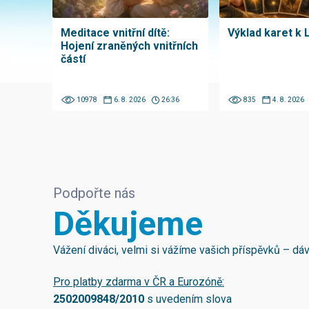
Meditace vnitřní dítě:
Výklad karet k 
Hojení zraněných vnitřních
částí
10978
6. 8. 2026
26:36
835
4. 8. 2026
Podpořte nás
Děkujeme
Vážení diváci, velmi si vážíme vašich příspěvků – d
Pro platby zdarma v ČR a Eurozóně:
2502009848/2010
s uvedením slova