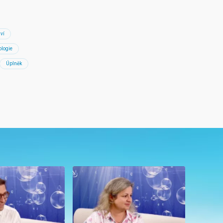
ví
ologie
Úplněk