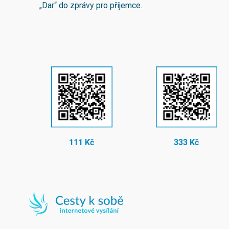
„Dar“ do zprávy pro příjemce.
111 Kč
333 Kč