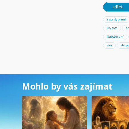
sdílet:
aspekty planet
Hojnost
ho
Náboženství
víra
vliv p
Mohlo by vás zajímat