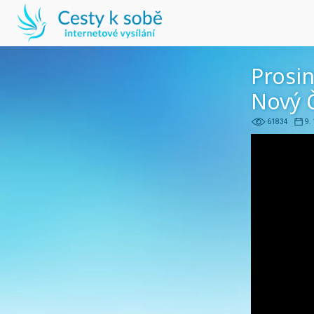
Prosin
Nový 
61834
9.