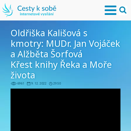
Oldřiška Kališová s
kmotry: MUDr. Jan Vojáček
a Alžběta Šorfová
Křest knihy Řeka a Moře
života
6961
9. 12. 2022
29:50