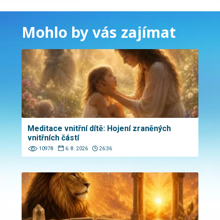
Mohlo by vás zajímat
Meditace vnitřní dítě: Hojení zraněných
vnitřních částí
10978
6. 8. 2026
26:36