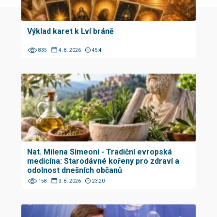
Výklad karet k Lví bráně
835
4. 8. 2026
45:4
Nat. Milena Simeoni - Tradiční evropská
medicína: Starodávné kořeny pro zdraví a
odolnost dnešních občanů
158
3. 8. 2026
23:20