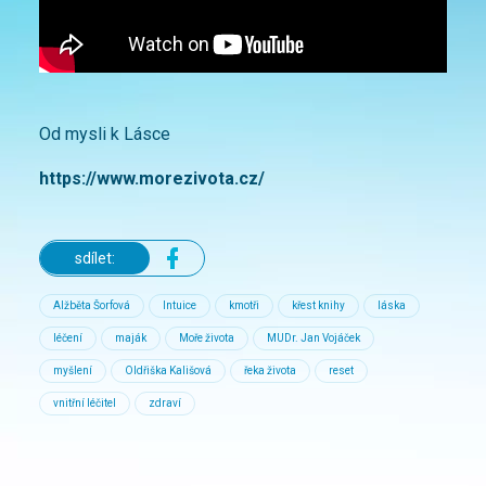
Od mysli k Lásce
https://www.morezivota.cz/
sdílet:
Alžběta Šorfová
Intuice
kmotři
křest knihy
láska
léčení
maják
Moře života
MUDr. Jan Vojáček
myšlení
Oldřiška Kališová
řeka života
reset
vnitřní léčitel
zdraví