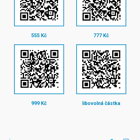
555 Kč
777 Kč
999 Kč
libovolná částka