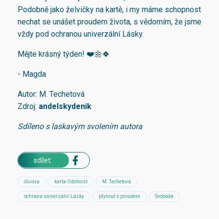
Podobně jako želvičky na kartě, i my máme schopnost
nechat se unášet proudem života, s vědomím, že jsme
vždy pod ochranou univerzální Lásky.
Mějte krásný týden! ❤️🌼🍀
- Magda
Autor: M. Techetová
Zdroj:
andelskydenik
Sdíleno s laskavým svolením autora
sdílet:
důvěra
karta Odolnost
M. Techetová
ochrana univerzální Lásky
plynout s proudem
Svoboda