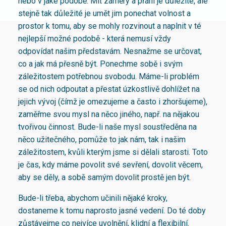
nebo v jaké podobě. Mít záměry a přání je důležité, ale
stejně tak důležité je umět jim ponechat volnost a
prostor k tomu, aby se mohly rozvinout a naplnit v té
nejlepší možné podobě - která nemusí vždy
odpovídat našim představám. Nesnažme se určovat,
co a jak má přesně být. Ponechme sobě i svým
záležitostem potřebnou svobodu. Máme-li problém
se od nich odpoutat a přestat úzkostlivě dohlížet na
jejich vývoj (čímž je omezujeme a často i zhoršujeme),
zaměřme svou mysl na něco jiného, např. na nějakou
tvořivou činnost. Bude-li naše mysl soustředěna na
něco užitečného, pomůže to jak nám, tak i našim
záležitostem, kvůli kterým jsme si dělali starosti. Toto
je čas, kdy máme povolit své sevření, dovolit věcem,
aby se děly, a sobě samým dovolit prostě jen být.
Bude-li třeba, abychom učinili nějaké kroky,
dostaneme k tomu naprosto jasné vedení. Do té doby
zůstávejme co nejvíce uvolnění, klidní a flexibilní.