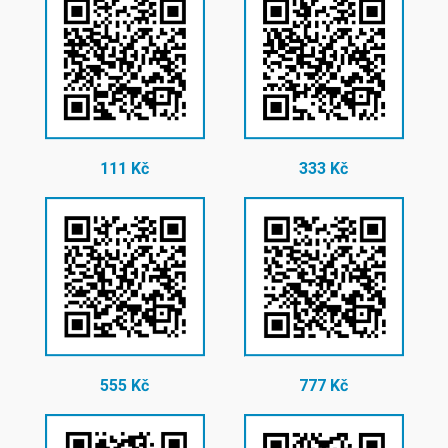
111 Kč
333 Kč
555 Kč
777 Kč