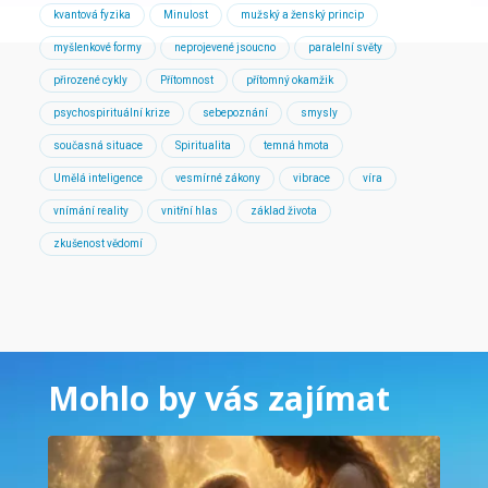
kvantová fyzika
Minulost
mužský a ženský princip
myšlenkové formy
neprojevené jsoucno
paralelní světy
přirozené cykly
Přítomnost
přítomný okamžik
psychospirituální krize
sebepoznání
smysly
současná situace
Spiritualita
temná hmota
Umělá inteligence
vesmírné zákony
vibrace
víra
vnímání reality
vnitřní hlas
základ života
zkušenost vědomí
Mohlo by vás zajímat