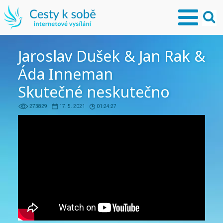
Jaroslav Dušek & Jan Rak &
Áda Inneman
Skutečné neskutečno
273829
17. 5. 2021
01:24:27