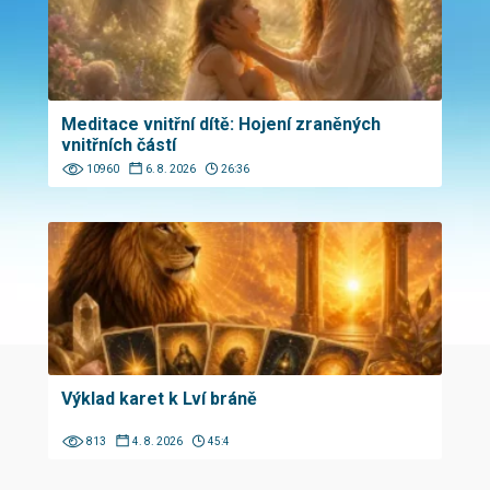
Meditace vnitřní dítě: Hojení zraněných
vnitřních částí
10960
6. 8. 2026
26:36
Výklad karet k Lví bráně
813
4. 8. 2026
45:4