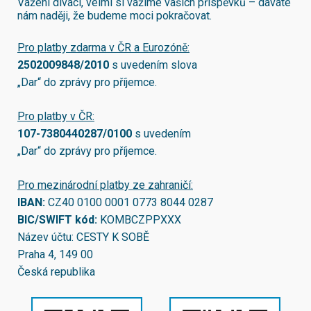
Vážení diváci, velmi si vážíme vašich příspěvků – dáváte
nám naději, že budeme moci pokračovat.
Pro platby zdarma v ČR a Eurozóně:
2502009848/2010
s uvedením slova
„Dar“ do zprávy pro příjemce.
Pro platby v ČR:
107-7380440287/0100
s uvedením
„Dar“ do zprávy pro příjemce.
Pro mezinárodní platby ze zahraničí:
IBAN:
CZ40 0100 0001 0773 8044 0287
BIC/SWIFT kód:
KOMBCZPPXXX
Název účtu: CESTY K SOBĚ
Praha 4, 149 00
Česká republika