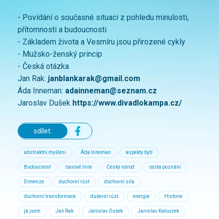
- Povídání o současné situaci z pohledu minulosti,
přítomnosti a budoucnosti
- Základem života a Vesmíru jsou přirozené cykly
- Mužsko-ženský princip
- Česká otázka
Jan Rak:
janblankarak@gmail.com
Áda Inneman:
adainneman@seznam.cz
Jaroslav Dušek
https://www.divadlokampa.cz/
sdílet:
abstraktní myšlení
Áda Inneman
aspekty bytí
Budoucnost
časové linie
Český národ
cesta poznání
Dimenze
duchovní růst
duchovní síla
duchovní transformace
duševní růst
energie
Historie
já jsem
Jan Rak
Jaroslav Dušek
Jaroslav Kalousek