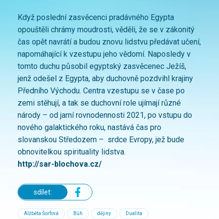
Když poslední zasvěcenci pradávného Egypta
opouštěli chrámy moudrosti, věděli, že se v zákonitý
čas opět navrátí a budou znovu lidstvu předávat učení,
napomáhající k vzestupu jeho vědomí. Naposledy v
tomto duchu působil egyptský zasvěcenec Ježíš,
jenž odešel z Egypta, aby duchovně pozdvihl krajiny
Předního Východu. Centra vzestupu se v čase po
zemi stěhují, a tak se duchovní role ujímají různé
národy – od jarní rovnodennosti 2021, po vstupu do
nového galaktického roku, nastává čas pro
slovanskou Středozem – srdce Evropy, jež bude
obnovitelkou spirituality lidstva.
http://sar-blochova.cz/
sdílet:
Alžběta Šorfová
Bůh
dějiny
Dualita