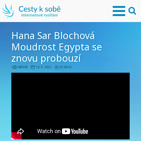
Hana Sar Blochová
Moudrost Egypta se
znovu probouzí
88305
10. 9. 2021
01:09:42