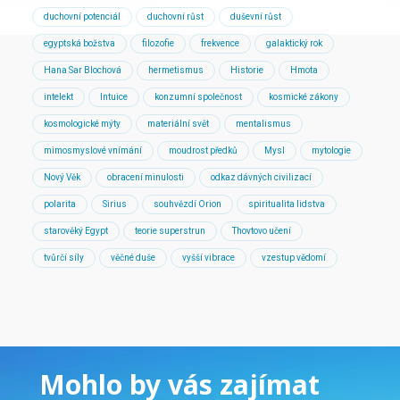
duchovní potenciál
duchovní růst
duševní růst
egyptská božstva
filozofie
frekvence
galaktický rok
Hana Sar Blochová
hermetismus
Historie
Hmota
intelekt
Intuice
konzumní společnost
kosmické zákony
kosmologické mýty
materiální svět
mentalismus
mimosmyslové vnímání
moudrost předků
Mysl
mytologie
Nový Věk
obracení minulosti
odkaz dávných civilizací
polarita
Sirius
souhvězdí Orion
spiritualita lidstva
starověký Egypt
teorie superstrun
Thovtovo učení
tvůrčí síly
věčné duše
vyšší vibrace
vzestup vědomí
Mohlo by vás zajímat