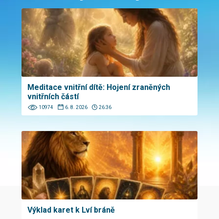
Meditace vnitřní dítě: Hojení zraněných
vnitřních částí
10974
6. 8. 2026
26:36
Výklad karet k Lví bráně