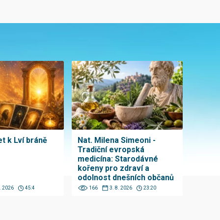
t k Lví bráně
Nat. Milena Simeoni -
Tradiční evropská
medicína: Starodávné
kořeny pro zdraví a
odolnost dnešních občanů
8. 2026
45:4
166
3. 8. 2026
23:20