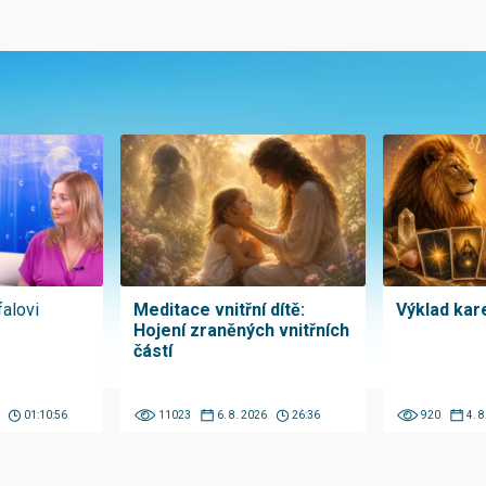
falovi
Meditace vnitřní dítě:
Výklad kare
Hojení zraněných vnitřních
částí
01:10:56
11023
6. 8. 2026
26:36
920
4. 