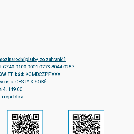
mezinárodní platby ze zahraničí:
N:
CZ40 0100 0001 0773 8044 0287
/SWIFT kód:
KOMBCZPPXXX
v účtu: CESTY K SOBĚ
a 4, 149 00
á republika