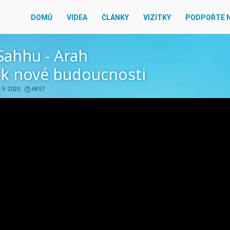
DOMŮ
VIDEA
ČLÁNKY
VIZITKY
PODPOŘTE 
Sahhu - Arah
 k nové budoucnosti
. 9. 2020
48:57