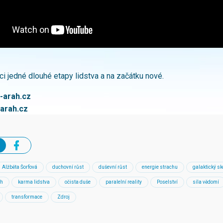
i jedné dlouhé etapy lidstva a na začátku nové.
-a
rah.cz
arah.cz
Alžběta Šorfová
duchovní růst
duševní růst
energie strachu
galaktický sk
ah
karma lidstva
očista duše
paralelní reality
Poselství
síla vědomí
transformace
Zdroj