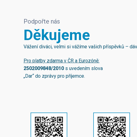
Podpořte nás
Děkujeme
Vážení diváci, velmi si vážíme vašich příspěvků – d
Pro platby zdarma v ČR a Eurozóně:
2502009848/2010
s uvedením slova
„Dar“ do zprávy pro příjemce.