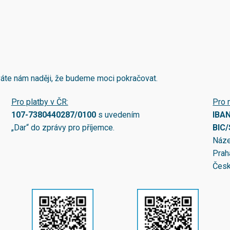
áváte nám naději, že budeme moci pokračovat.
Pro platby v ČR:
Pro 
107-7380440287/0100
s uvedením
IBA
„Dar“ do zprávy pro příjemce.
BIC
Náze
Prah
Česk