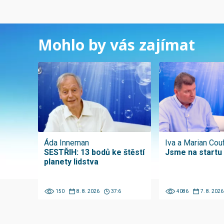
Mohlo by vás zajímat
Áda Inneman
Iva a Marian Cou
SESTŘIH: 13 bodů ke štěstí
Jsme na startu
planety lidstva
150
8. 8. 2026
37:6
4086
7. 8. 2026