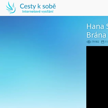
Hana 
Brána
79182
11