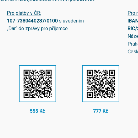
Pro platby v ČR:
Pro 
107-7380440287/0100
s uvedením
IBA
„Dar“ do zprávy pro příjemce.
BIC
Náze
Prah
Česk
555 Kč
777 Kč