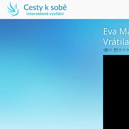
Eva M
Vrátil
0
15. 3. 