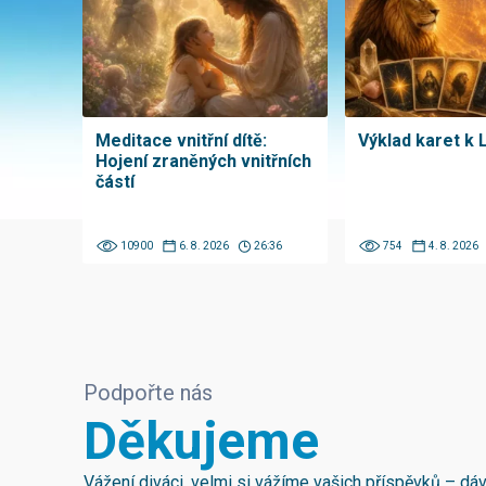
Meditace vnitřní dítě:
Výklad karet k 
Hojení zraněných vnitřních
částí
10900
6. 8. 2026
26:36
754
4. 8. 2026
Podpořte nás
Děkujeme
Vážení diváci, velmi si vážíme vašich příspěvků – d