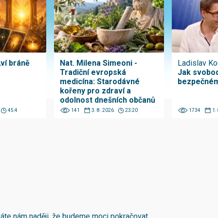
Lví bráně
Nat. Milena Simeoni -
Ladislav Ko
Tradiční evropská
Jak svobod
medicína: Starodávné
bezpečném
kořeny pro zdraví a
odolnost dnešních občanů
45:4
141
3. 8. 2026
23:20
1734
1.
áváte nám naději, že budeme moci pokračovat.