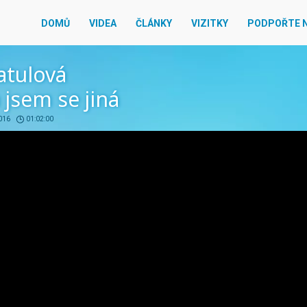
DOMŮ
VIDEA
ČLÁNKY
VIZITKY
PODPOŘTE 
atulová
a jsem se jiná
2016
01:02:00