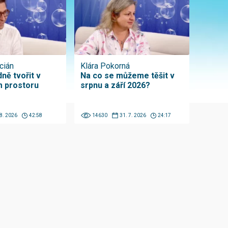
cián
Klára Pokorná
ně tvořit v
Na co se můžeme těšit v
 prostoru
srpnu a září 2026?
 8. 2026
42:58
14630
31. 7. 2026
24:17