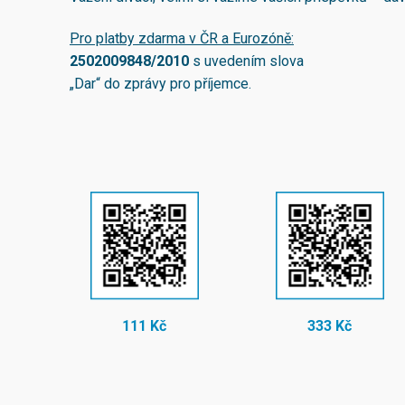
Pro platby zdarma v ČR a Eurozóně:
2502009848/2010
s uvedením slova
„Dar“ do zprávy pro příjemce.
111 Kč
333 Kč