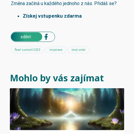
Změna začíná u každého jednoho z nás. Přidáš se?
Získej vstupenku zdarma
sdílet:
flow! summit 2023
inspirace
nový směr
Mohlo by vás zajímat