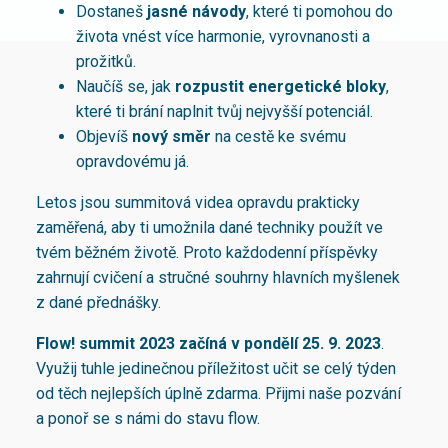
Dostaneš
jasné návody
, které ti pomohou do
života vnést více harmonie, vyrovnanosti a
prožitků.
Naučíš se, jak
rozpustit energetické bloky
,
které ti brání naplnit tvůj nejvyšší potenciál.
Objevíš
nový směr
na cestě ke svému
opravdovému já.
Letos jsou summitová videa opravdu prakticky
zaměřená, aby ti umožnila dané techniky použít ve
tvém běžném životě. Proto každodenní příspěvky
zahrnují cvičení a stručné souhrny hlavních myšlenek
z dané přednášky.
Flow! summit 2023 začíná v pondělí 25. 9. 2023
.
Využij tuhle jedinečnou příležitost učit se celý týden
od těch nejlepších úplně zdarma. Přijmi naše pozvání
a ponoř se s námi do stavu flow.