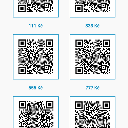
111 Kč
333 Kč
555 Kč
777 Kč