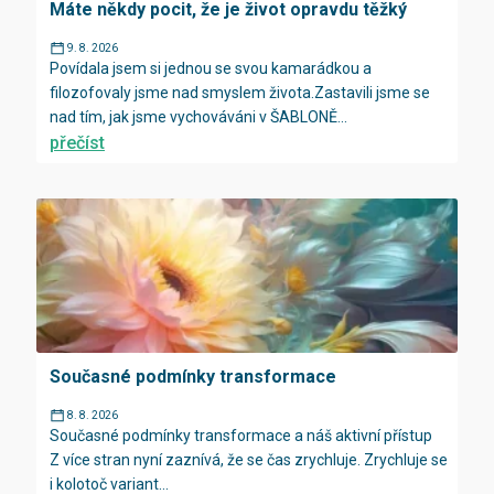
Máte někdy pocit, že je život opravdu těžký
9. 8. 2026
Povídala jsem si jednou se svou kamarádkou a
filozofovaly jsme nad smyslem života.Zastavili jsme se
nad tím, jak jsme vychováváni v ŠABLONĚ...
přečíst
Současné podmínky transformace
8. 8. 2026
Současné podmínky transformace a náš aktivní přístup
Z více stran nyní zaznívá, že se čas zrychluje. Zrychluje se
i kolotoč variant...