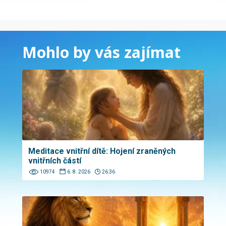
Mohlo by vás zajímat
Meditace vnitřní dítě: Hojení zraněných
vnitřních částí
10974
6. 8. 2026
26:36