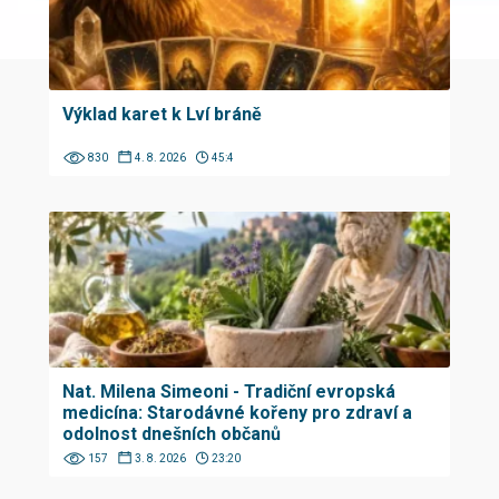
Výklad karet k Lví bráně
830
4. 8. 2026
45:4
Nat. Milena Simeoni - Tradiční evropská
medicína: Starodávné kořeny pro zdraví a
odolnost dnešních občanů
157
3. 8. 2026
23:20