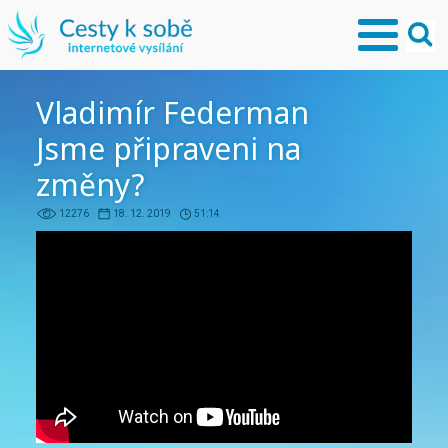
Vladimír Federman
Jsme připraveni na
změny?
12276
18. 12. 2019
51:14