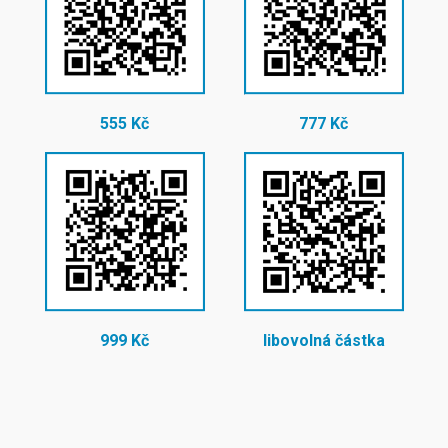
555 Kč
777 Kč
999 Kč
libovolná částka