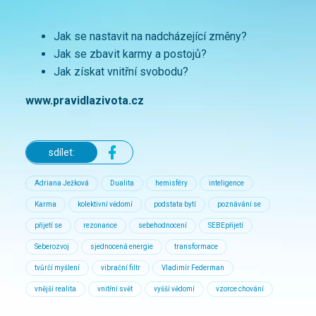
Jak se nastavit na nadcházející změny?
Jak se zbavit karmy a postojů?
Jak získat vnitřní svobodu?
www.pravidlazivota.cz
sdílet:
Adriana Ježková
Dualita
hemisféry
inteligence
Karma
kolektivní vědomí
podstata bytí
poznávání se
přijetí se
rezonance
sebehodnocení
SEBEpřijetí
Seberozvoj
sjednocená energie
transformace
tvůrčí myšlení
vibrační filtr
Vladimír Federman
vnější realita
vnitřní svět
vyšší vědomí
vzorce chování